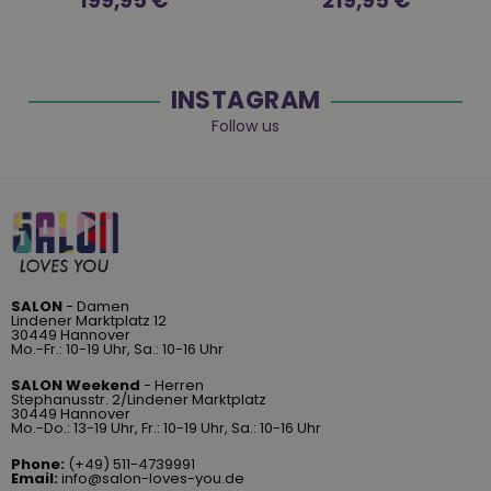
199,95 €
219,95 €
Preis
Preis
INSTAGRAM
Follow us
SALON
- Damen
Lindener Marktplatz 12
30449 Hannover
Mo.-Fr.: 10-19 Uhr, Sa.: 10-16 Uhr
SALON Weekend
- Herren
Stephanusstr. 2/Lindener Marktplatz
30449 Hannover
Mo.-Do.: 13-19 Uhr, Fr.: 10-19 Uhr, Sa.: 10-16 Uhr
Phone:
(+49) 511-4739991
Email:
info@salon-loves-you.de