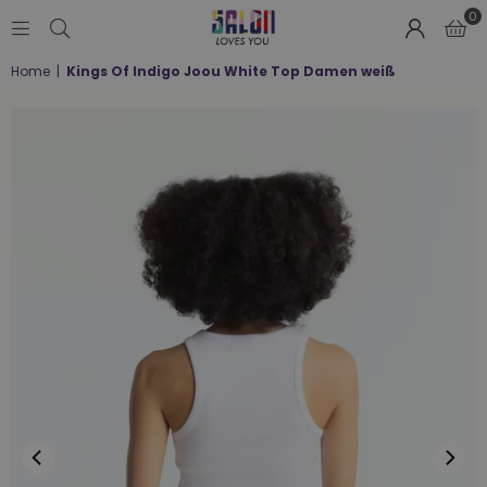
0
SALON
Home
|
Kings Of Indigo Joou White Top Damen weiß
LOVES
YOU
;-)