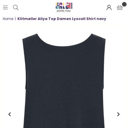
SALON
Home
|
Klitmøller Aliya Top Damen Lyocell Shirt navy
LOVES
YOU
;-)