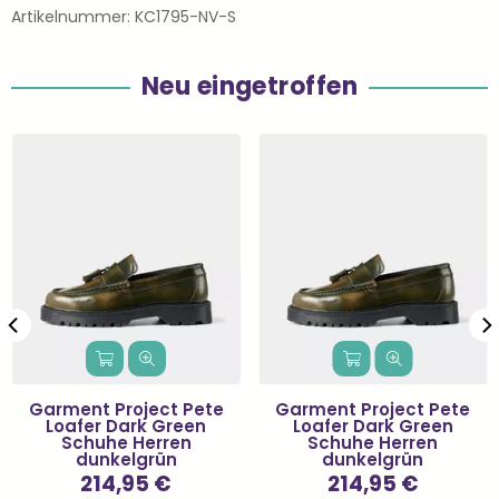
Artikelnummer:
KC1795-NV-S
Neu eingetroffen
Garment Project Pete
Garment Project Pete
Loafer Dark Green
Loafer Dark Green
Schuhe Herren
Schuhe Herren
dunkelgrün
dunkelgrün
Normaler
214,95 €
Normaler
214,95 €
Preis
Preis