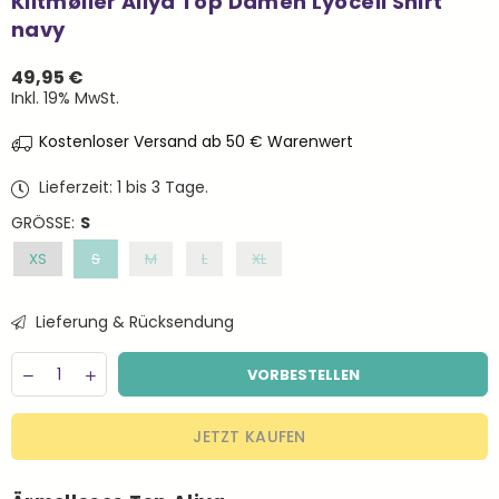
Klitmøller Aliya Top Damen Lyocell Shirt
navy
49,95 €
Normaler
Inkl. 19% MwSt.
Preis
Kostenloser Versand ab 50 € Warenwert
Lieferzeit: 1 bis 3 Tage.
GRÖSSE:
S
XS
S
M
L
XL
Lieferung & Rücksendung
Menge
Decrease
Increase
VORBESTELLEN
quantity
quantity
for
for
Klitmøller
Klitmøller
JETZT KAUFEN
Aliya
Aliya
Top
Top
Damen
Damen