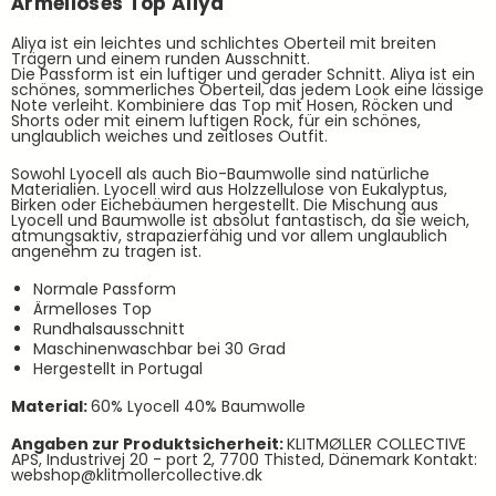
Ärmelloses Top Aliya
Lyocell
Lyocell
Shirt
Shirt
Aliya ist ein leichtes und schlichtes Oberteil mit breiten
navy
navy
Trägern und einem runden Ausschnitt.
Die Passform ist ein luftiger und gerader Schnitt. Aliya ist ein
schönes, sommerliches Oberteil, das jedem Look eine lässige
Note verleiht. Kombiniere das Top mit Hosen, Röcken und
Shorts oder mit einem luftigen Rock, für ein schönes,
unglaublich weiches und zeitloses Outfit.
Sowohl Lyocell als auch Bio-Baumwolle sind natürliche
Materialien. Lyocell wird aus Holzzellulose von Eukalyptus,
Birken oder Eichebäumen hergestellt. Die Mischung aus
Lyocell und Baumwolle ist absolut fantastisch, da sie weich,
atmungsaktiv, strapazierfähig und vor allem unglaublich
angenehm zu tragen ist.
Normale Passform
Ärmelloses Top
Rundhalsausschnitt
Maschinenwaschbar bei 30 Grad
Hergestellt in Portugal
Material:
60% Lyocell 40% Baumwolle
Angaben zur Produktsicherheit:
KLITMØLLER COLLECTIVE
APS, Industrivej 20 - port 2, 7700 Thisted, Dänemark Kontakt:
webshop@klitmollercollective.dk