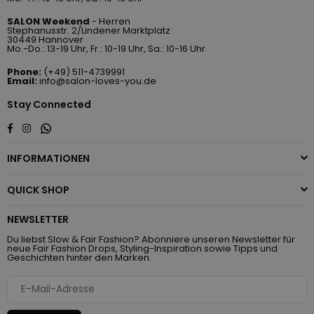
SALON Weekend
- Herren
Stephanusstr. 2/Lindener Marktplatz
30449 Hannover
Mo.-Do.: 13-19 Uhr, Fr.: 10-19 Uhr, Sa.: 10-16 Uhr
Phone:
(+49) 511-4739991
Email:
info@salon-loves-you.de
Stay Connected
Whatsapp
Facebook
Instagram
INFORMATIONEN
QUICK SHOP
NEWSLETTER
Du liebst Slow & Fair Fashion? Abonniere unseren Newsletter für
neue Fair Fashion Drops, Styling-Inspiration sowie Tipps und
Geschichten hinter den Marken.