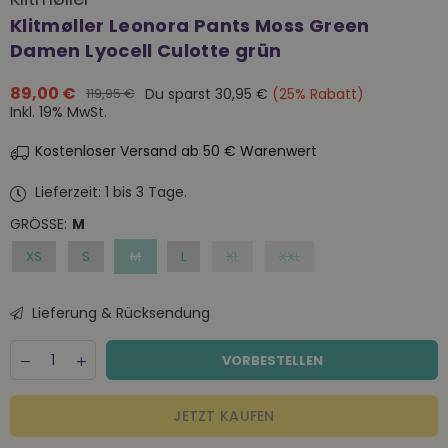
Klitmøller Leonora Pants Moss Green
Damen Lyocell Culotte grün
89,00 €
Du sparst
30,95 €
(
25
% Rabatt)
119,95 €
Normaler
Inkl. 19% MwSt.
Preis
Kostenloser Versand ab 50 € Warenwert
Lieferzeit: 1 bis 3 Tage.
GRÖSSE:
M
XS
S
M
L
XL
XXL
Lieferung & Rücksendung
Menge
Decrease
Increase
VORBESTELLEN
quantity
quantity
for
for
Klitmøller
Klitmøller
JETZT KAUFEN
Leonora
Leonora
Pants
Pants