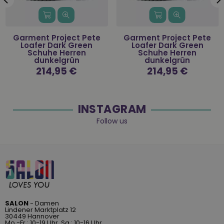
Garment Project Pete
Garment Project Pete
Loafer Dark Green
Loafer Dark Green
Schuhe Herren
Schuhe Herren
dunkelgrün
dunkelgrün
Normaler
214,95 €
Normaler
214,95 €
Preis
Preis
INSTAGRAM
Follow us
SALON
- Damen
Lindener Marktplatz 12
30449 Hannover
Mo.-Fr.: 10-19 Uhr, Sa.: 10-16 Uhr