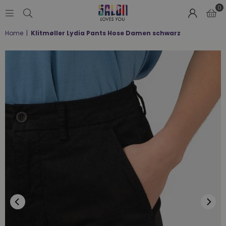
0
SALON
Home
|
Klitmøller Lydia Pants Hose Damen schwarz
LOVES
YOU
;-)