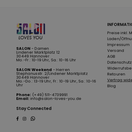
INFORMATI
Preise inkl. 
Laden/Öffnu
Impressum
SALON
- Damen
Versand
Lindener Marktplatz 12
30449 Hannover
AGB
Mo.-Fr.: 10-19 Uhr, Sa.: 10-16 Uhr
Datenschutz
Widerrufsbe
SALON Weekend
- Herren
Stephanusstr. 2/Lindener Marktplatz
Retouren
30449 Hannover
Vertrag wid
Mo.-Do.: 13-19 Uhr, Fr.: 10-19 Uhr, Sa.: 10-16
Uhr
Blog
Phone:
(+49) 511-4739991
Email:
info@salon-loves-you.de
Stay Connected
Whatsapp
Facebook
Instagram