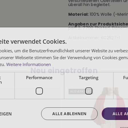
verschiedenen Oberteilen und 
überall hin begleitet.
Material:
100% Wolle (-Meri
Angaben zur Produktsiche
port 2, 7700 Thisted, Dänem
Artikelnummer:
KC2527-1
ite verwendet Cookies.
okies, um die Benutzerfreundlichkeit unserer Website zu verbes
unserer Webseite stimmen Sie der Verwendung von Cookies gem
 zu.
Weitere Informationen
Neu eingetroffen
t
Performance
Targeting
Fu
h
AUSVERKAUFT
EIGEN
ALLE ABLEHNEN
ALLE A