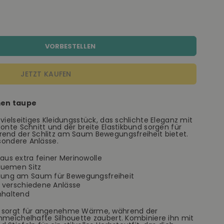
VORBESTELLEN
JETZT KAUFEN
men taupe
vielseitiges Kleidungsstück, das schlichte Eleganz mit
tonte Schnitt und der breite Elastikbund sorgen für
rend der Schlitz am Saum Bewegungsfreiheit bietet.
esondere Anlässe.
aus extra feiner Merinowolle
equemen Sitz
fnung am Saum für Bewegungsfreiheit
ür verschiedene Anlässe
mhaltend
e sorgt für angenehme Wärme, während der
hmeichelhafte Silhouette zaubert. Kombiniere ihn mit