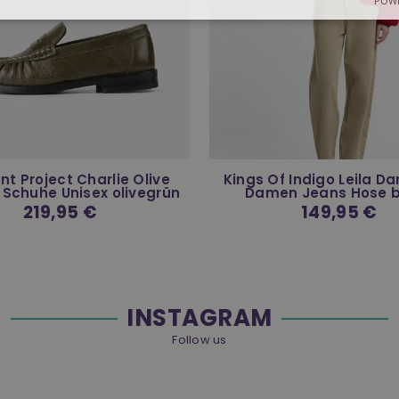
POWE
t Project Charlie Olive
Kings Of Indigo Leila Da
 Schuhe Unisex olivegrün
Damen Jeans Hose b
Normaler
219,95 €
Normaler
149,95 €
Preis
Preis
INSTAGRAM
Follow us