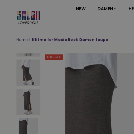
NEW
DAMEN
HE
SALON
LOVES
YOU
Home
|
Klitmøller Macie Rock Damen taupe
;-)
ANGEBOT