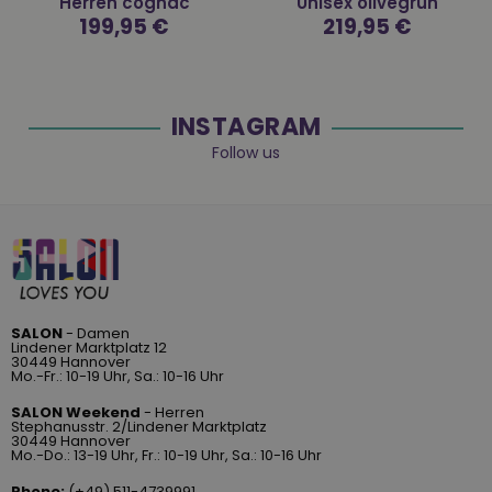
Herren cognac
Unisex olivegrün
Normaler
199,95 €
Normaler
219,95 €
Preis
Preis
INSTAGRAM
Follow us
SALON
- Damen
Lindener Marktplatz 12
30449 Hannover
Mo.-Fr.: 10-19 Uhr, Sa.: 10-16 Uhr
SALON Weekend
- Herren
Stephanusstr. 2/Lindener Marktplatz
30449 Hannover
Mo.-Do.: 13-19 Uhr, Fr.: 10-19 Uhr, Sa.: 10-16 Uhr
Phone:
(+49) 511-4739991