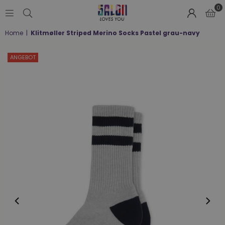
0
SALON
Home
|
Klitmøller Striped Merino Socks Pastel grau-navy
LOVES
YOU
;-)
ANGEBOT