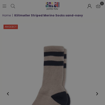
0
SALON
Home
|
Klitmøller Striped Merino Socks sand-navy
LOVES
YOU
;-)
ANGEBOT