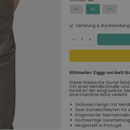
85
95
105
Lieferung & Rücksendung
Menge
Decrease
Increase
quantity
quantity
for
for
Klitmøller
Klitmøller
Ziggy
Ziggy
uni
uni
belt
belt
Klitmøller Ziggy uni belt 
Gürtel
Gürtel
Herren
Herren
Dieser klassische Gürtel best
schwarz
schwarz
mit einer Metallschnalle und
Detail ist der eingravierte 
eine maritime Note verleiht.
Zeitloses Design mit Metal
Zwei Gürtelschlaufen für 
Eingravierter Seemannskn
Hochwertige Verarbeitung 
Hergestellt in Portugal