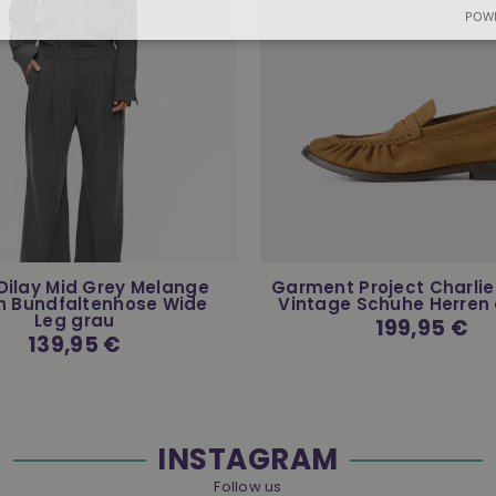
POWE
 Dilay Mid Grey Melange
Garment Project Charli
 Bundfaltenhose Wide
Vintage Schuhe Herren
Leg grau
Normaler
199,95 €
Preis
Normaler
139,95 €
Preis
INSTAGRAM
Follow us