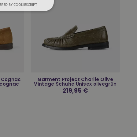
RED BY COOKIESCRIPT
e Cognac
Garment Project Charlie Olive
 cognac
Vintage Schuhe Unisex olivegrün
Normaler
219,95 €
Preis