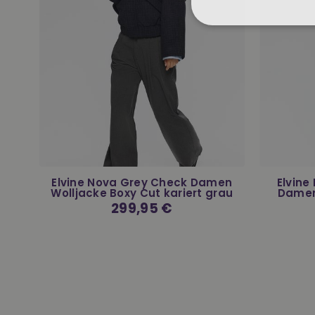
r
Elvine Nova Grey Check Damen
Elvine
r
Wolljacke Boxy Cut kariert grau
Damen
Normaler
299,95 €
Preis