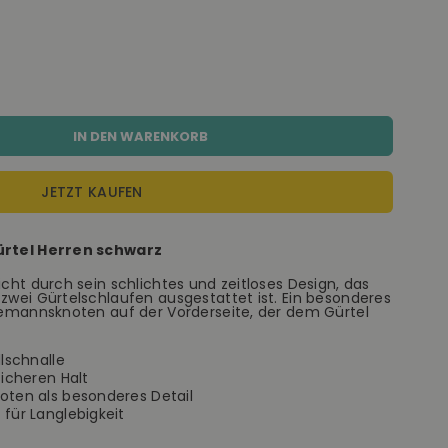
IN DEN WARENKORB
JETZT KAUFEN
Gürtel Herren schwarz
icht durch sein schlichtes und zeitloses Design, das
 zwei Gürtelschlaufen ausgestattet ist. Ein besonderes
Seemannsknoten auf der Vorderseite, der dem Gürtel
lschnalle
sicheren Halt
oten als besonderes Detail
für Langlebigkeit