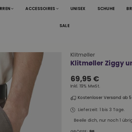
RREN
ACCESSOIRES
UNISEX
SCHUHE
B
SALE
Klitmøller
Klitmøller Ziggy u
69,95 €
Normaler
Inkl. 19% MwSt.
Preis
Kostenloser Versand ab 
Lieferzeit: 1 bis 3 Tage.
Beeile dich, nur noch
1
übrig
GRÖSSE:
95