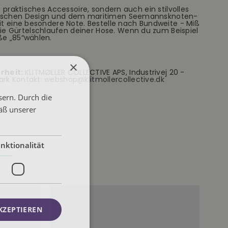
in praktisches Accessoire, sondern auch ein stilvolles
ssischen Design und dem maritimen Seemannsknoten-
fit eine besondere Note. Bestelle nach Bundweite - Miß
e Gürtelschlaufen deiner Hose. Wenn du zum Beispiel
ße „85“wählen.
×
rheit:
KLITMØLLER COLLECTIVE APS, Industrivej 20 -
ark Kontakt:
webshop@klitmollercollective.dk
sern. Durch die
äß unserer
nktionalität
KZEPTIEREN