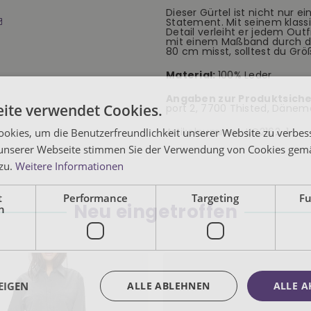
Dieser Gürtel ist nicht nur e
Statement. Mit seinem kla
Detail verleiht er jedem Out
mit einem Maßband durch di
80 cm misst, solltest du Grö
Material:
100% Leder
Angaben zur Produktsiche
ite verwendet Cookies.
port 2, 7700 Thisted, Dänem
Artikelnummer:
KC2162-1
okies, um die Benutzerfreundlichkeit unserer Website zu verbes
unserer Webseite stimmen Sie der Verwendung von Cookies gem
 zu.
Weitere Informationen
t
Performance
Targeting
Fu
Neu eingetroffen
h
EIGEN
ALLE ABLEHNEN
ALLE A