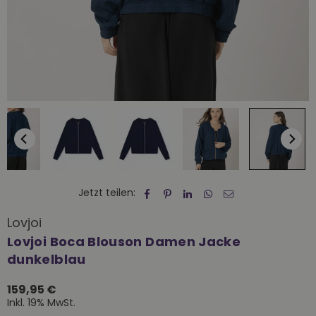
Jetzt teilen:
Lovjoi
Lovjoi Boca Blouson Damen Jacke
dunkelblau
159,95 €
Normaler
Inkl. 19% MwSt.
Preis