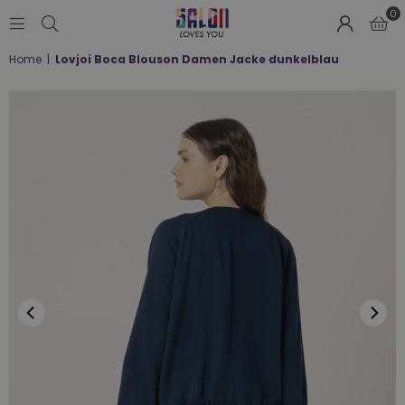
0
SALON
Home
|
Lovjoi Boca Blouson Damen Jacke dunkelblau
LOVES
YOU
;-)