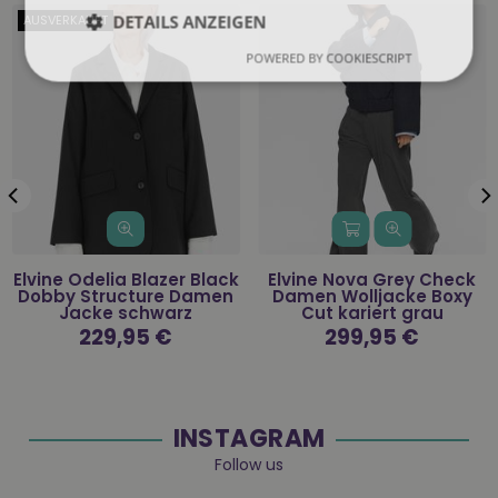
DETAILS ANZEIGEN
AUSVERKAUFT
POWERED BY COOKIESCRIPT
Elvine Odelia Blazer Black
Elvine Nova Grey Check
Dobby Structure Damen
Damen Wolljacke Boxy
Jacke schwarz
Cut kariert grau
Normaler
229,95 €
Normaler
299,95 €
Preis
Preis
INSTAGRAM
Follow us