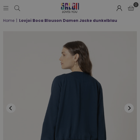
0
SALON
Home
|
Lovjoi Boca Blouson Damen Jacke dunkelblau
LOVES
YOU
;-)