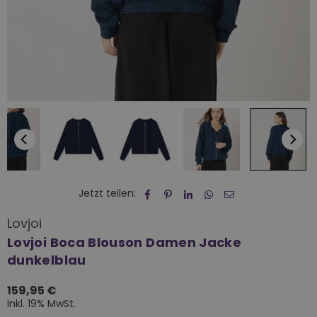
Jetzt teilen:
Lovjoi
Lovjoi Boca Blouson Damen Jacke
dunkelblau
159,95 €
Normaler
Inkl. 19% MwSt.
Preis