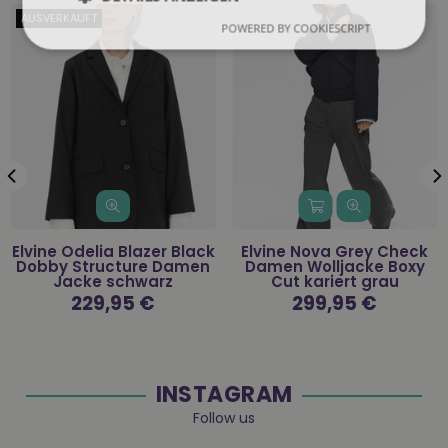
AUSVERKAUFT
POWERED BY COOKIESCRIPT
Elvine Odelia Blazer Black
Elvine Nova Grey Check
Dobby Structure Damen
Damen Wolljacke Boxy
Jacke schwarz
Cut kariert grau
Normaler
229,95 €
Normaler
299,95 €
Preis
Preis
INSTAGRAM
Follow us