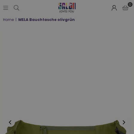
0
SALON
Home
|
MELA Bauchtasche olivgrün
LOVES
YOU
;-)