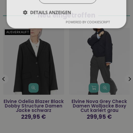
DETAILS ANZEIGEN
Neu eingetroffen
POWERED BY COOKIESCRIPT
AUSVERKAUFT
Elvine Odelia Blazer Black
Elvine Nova Grey Check
Dobby Structure Damen
Damen Wolljacke Boxy
Jacke schwarz
Cut kariert grau
Normaler
229,95 €
Normaler
299,95 €
Preis
Preis