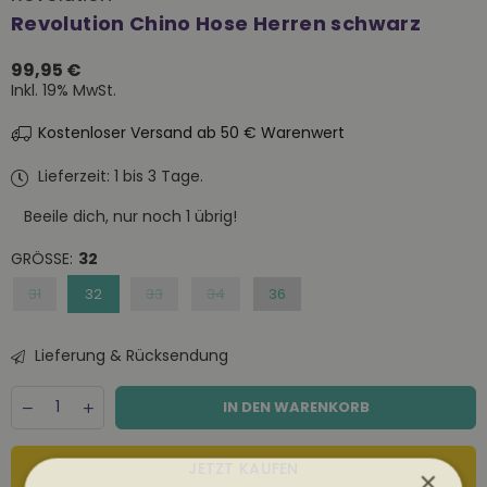
Revolution Chino Hose Herren schwarz
99,95 €
Normaler
Inkl. 19% MwSt.
Preis
Kostenloser Versand ab 50 € Warenwert
Lieferzeit: 1 bis 3 Tage.
Beeile dich, nur noch
1
übrig!
GRÖSSE:
32
31
32
33
34
36
Lieferung & Rücksendung
Menge
Decrease
Increase
IN DEN WARENKORB
quantity
quantity
for
for
Revolution
Revolution
JETZT KAUFEN
×
Chino
Chino