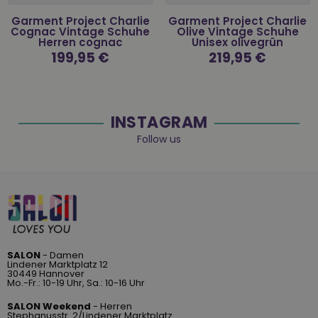
Garment Project Charlie
Garment Project Charlie
Cognac Vintage Schuhe
Olive Vintage Schuhe
Herren cognac
Unisex olivegrün
Normaler
199,95 €
Normaler
219,95 €
Preis
Preis
INSTAGRAM
Follow us
SALON
- Damen
Lindener Marktplatz 12
30449 Hannover
Mo.-Fr.: 10-19 Uhr, Sa.: 10-16 Uhr
SALON Weekend
- Herren
Stephanusstr. 2/Lindener Marktplatz