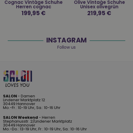
Cognac Vintage Schuhe
Olive Vintage Schuhe
Herren cognac
Unisex olivegrün
Normaler
199,95 €
Normaler
219,95 €
Preis
Preis
INSTAGRAM
Follow us
SALON
- Damen
Lindener Marktplatz 12
30449 Hannover
Mo.-Fr.: 10-19 Uhr, Sa.: 10-16 Uhr
SALON Weekend
- Herren
Stephanusstr. 2/Lindener Marktplatz
30449 Hannover
Mo.-Do.: 13-19 Uhr, Fr.: 10-19 Uhr, Sa.: 10-16 Uhr