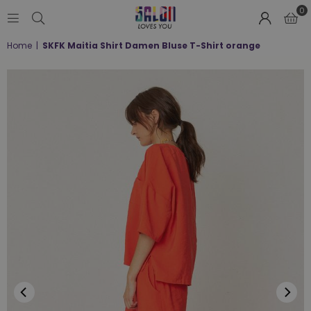
0
SALON
Home
|
SKFK Maitia Shirt Damen Bluse T-Shirt orange
LOVES
YOU
;-)