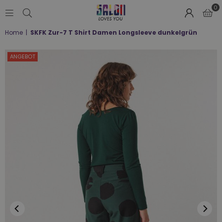
0
SALON
Home
|
SKFK Zur-7 T Shirt Damen Longsleeve dunkelgrün
LOVES
YOU
;-)
ANGEBOT