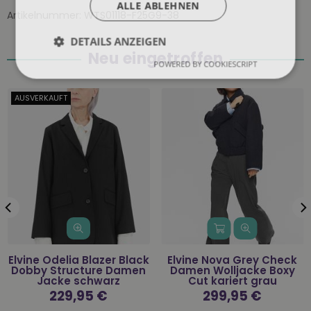
ALLE ABLEHNEN
Artikelnummer:
WTS01118-F25G9-38
DETAILS ANZEIGEN
Neu eingetroffen
POWERED BY COOKIESCRIPT
AUSVERKAUFT
Elvine Odelia Blazer Black
Elvine Nova Grey Check
Dobby Structure Damen
Damen Wolljacke Boxy
Jacke schwarz
Cut kariert grau
Normaler
229,95 €
Normaler
299,95 €
Preis
Preis