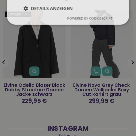
DETAILS ANZEIGEN
AUSVERKAUFT
POWERED BY COOKIESCRIPT
Elvine Odelia Blazer Black
Elvine Nova Grey Check
Dobby Structure Damen
Damen Wolljacke Boxy
Jacke schwarz
Cut kariert grau
Normaler
229,95 €
Normaler
299,95 €
Preis
Preis
INSTAGRAM
Follow us