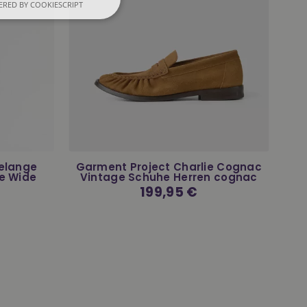
RED BY COOKIESCRIPT
Melange
Garment Project Charlie Cognac
e Wide
Vintage Schuhe Herren cognac
Normaler
199,95 €
Preis