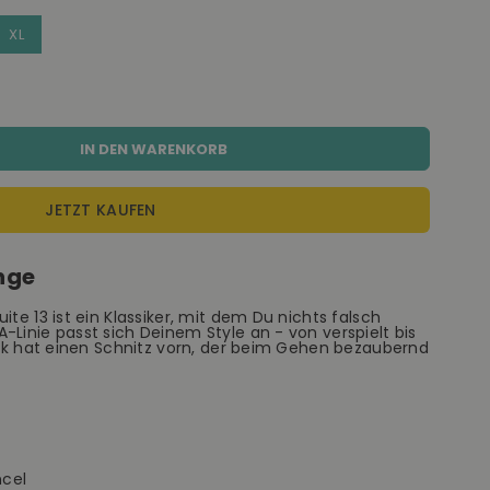
XL
IN DEN WARENKORB
JETZT KAUFEN
nge
ite 13 ist ein Klassiker, mit dem Du nichts falsch
-Linie passt sich Deinem Style an - von verspielt bis
Rock hat einen Schnitz vorn, der beim Gehen bezaubernd
ncel