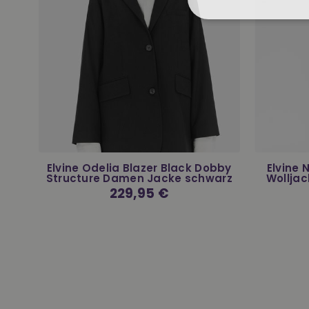
r
Elvine Odelia Blazer Black Dobby
Elvine
Structure Damen Jacke schwarz
Wolljac
Normaler
229,95 €
Preis