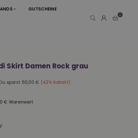
RANDS
GUTSCHEINE
0
idi Skirt Damen Rock grau
Du sparst
60,00 €
(
42
% Rabatt)
50 € Warenwert
!