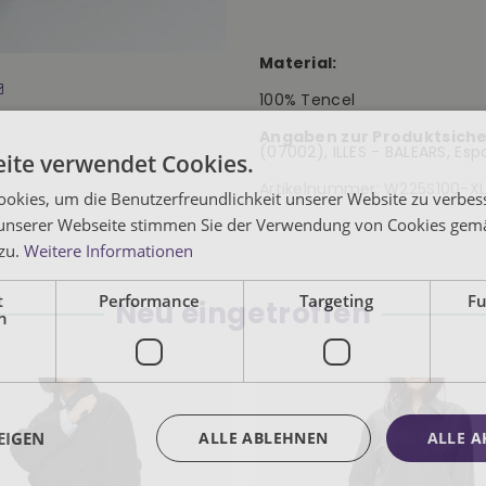
Material:
100% Tencel
Angaben zur Produktsiche
(07002), ILLES - BALEARS, Es
ite verwendet Cookies.
Artikelnummer:
W225S100-X
okies, um die Benutzerfreundlichkeit unserer Website zu verbes
unserer Webseite stimmen Sie der Verwendung von Cookies gem
 zu.
Weitere Informationen
t
Performance
Targeting
Fu
Neu eingetroffen
h
EIGEN
ALLE ABLEHNEN
ALLE A