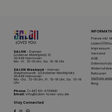
INFORMATI
Preise inkl. 
Laden/Öffnu
Impressum
SALON
- Damen
Versand
Lindener Marktplatz 12
30449 Hannover
AGB
Mo.-Fr.: 10-19 Uhr, Sa.: 10-16 Uhr
Datenschutz
Widerrufsbe
SALON Weekend
- Herren
Stephanusstr. 2/Lindener Marktplatz
Retouren
30449 Hannover
Vertrag wid
Mo.-Do.: 13-19 Uhr, Fr.: 10-19 Uhr, Sa.: 10-16
Uhr
Blog
Phone:
(+49) 511-4739991
Email:
info@salon-loves-you.de
Stay Connected
Whatsapp
Facebook
Instagram