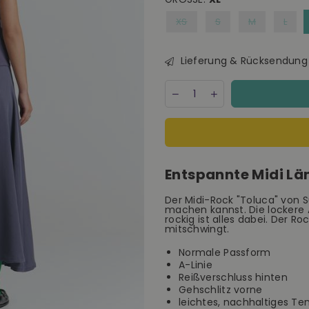
XS
S
M
L
Lieferung & Rücksendung
Menge
Decrease
Increase
quantity
quantity
for
for
Suite
Suite
13
13
Toluca
Toluca
Midi
Midi
Entspannte Midi Lä
Skirt
Skirt
Damen
Damen
Rock
Rock
Der Midi-Rock "Toluca" von Su
machen kannst. Die lockere A
grau
grau
rockig ist alles dabei. Der 
mitschwingt.
Normale Passform
A-Linie
Reißverschluss hinten
Gehschlitz vorne
leichtes, nachhaltiges Te