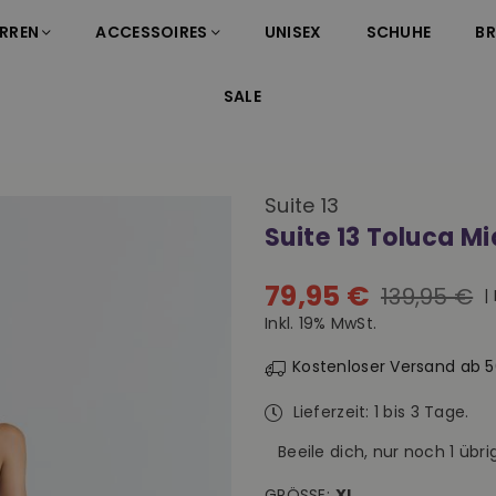
RREN
ACCESSOIRES
UNISEX
SCHUHE
B
SALE
Suite 13
Suite 13 Toluca M
79,95 €
139,95 €
|
Normaler
Inkl. 19% MwSt.
Preis
Kostenloser Versand ab 
Lieferzeit: 1 bis 3 Tage.
Beeile dich, nur noch
1
übrig
GRÖSSE:
XL