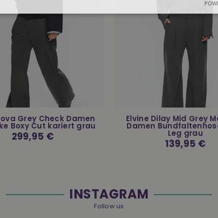
POWE
 Nova Grey Check Damen
Elvine Dilay Mid Grey 
ke Boxy Cut kariert grau
Damen Bundfaltenhos
Leg grau
Normaler
299,95 €
Preis
Normaler
139,95 €
Preis
INSTAGRAM
Follow us