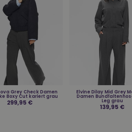
 Nova Grey Check Damen
Elvine Dilay Mid Grey 
ke Boxy Cut kariert grau
Damen Bundfaltenhos
Leg grau
Normaler
299,95 €
Preis
Normaler
139,95 €
Preis