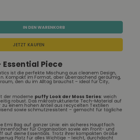
IN DEN WARENKORB
JETZT KAUFEN
 Essential Piece
tics ist die perfekte Mischung aus cleanem Design,
on. Kompakt im Format, aber überraschend geräumig,
raum, den du im Alltag brauchst – ideal für City,
ist der moderne
puffy Look der Moss Series
: weich
zeitig robust. Das mikrostrukturierte Tech-Material auf
er zu einem hohen Anteil aus recycelten Textilien
eisend sowie schmutzresistent – gemacht für tägliche
e Emi Bag auf ganzer Linie: ein sicheres Hauptfach
 Innenfächer für Organisation sowie ein Front- und
ff auf deine Essentials. Trotz ihrer kompakten Größe
genug Platz für alles Wichtige – leicht, durchdacht