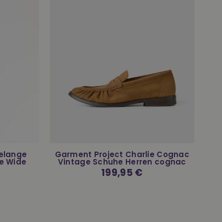
Melange
Garment Project Charlie Cognac
e Wide
Vintage Schuhe Herren cognac
Normaler
199,95 €
Preis