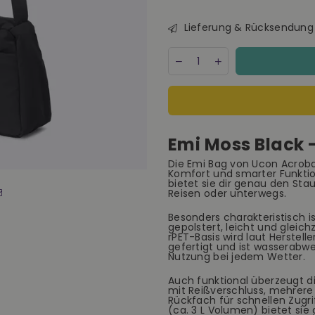
Lieferung & Rücksendung
Menge
Decrease
Increase
quantity
quantity
for
for
Ucon
Ucon
Acrobatics
Acrobatics
Emi
Emi
Moss
Moss
Emi Moss Black -
Black
Black
Tasche
Tasche
Die Emi Bag von Ucon Acroba
vegan
vegan
Komfort und smarter Funkti
schwarz
schwarz
bietet sie dir genau den Stau
Reisen oder unterwegs.
Besonders charakteristisch 
gepolstert, leicht und gleich
rPET-Basis wird laut Herstell
gefertigt und ist wasserabw
Nutzung bei jedem Wetter.
Auch funktional überzeugt di
mit Reißverschluss, mehrere
Rückfach für schnellen Zugri
(ca. 3 L Volumen) bietet sie 