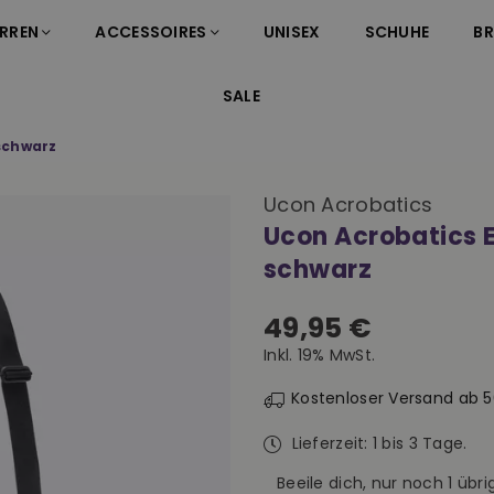
RREN
ACCESSOIRES
UNISEX
SCHUHE
B
SALE
schwarz
Ucon Acrobatics
Ucon Acrobatics 
schwarz
49,95 €
Normaler
Inkl. 19% MwSt.
Preis
Kostenloser Versand ab 
Lieferzeit: 1 bis 3 Tage.
Beeile dich, nur noch
1
übrig