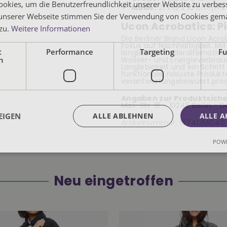
okies, um die Benutzerfreundlichkeit unserer Website zu verbes
Maße:
21 x 12 x 10 cm (H x
unserer Webseite stimmen Sie der Verwendung von Cookies gem
Ucon Acrobatics: Pi
 zu.
Weitere Informationen
Die Berliner Brand Ucon Acro
Fokus auf Nachhaltigkeit. Mi
t
Performance
Targeting
Fu
langlebigen Lederalternative 
h
Wasser- und Energieverbrauc
Langlebigkeit und ein Schritt
funktionale, robuste Produkt
verantwortungsbewusst produ
Angaben zur Produktsiche
Max-Str. 16 - 10245 Berlin - 
EIGEN
ALLE ABLEHNEN
ALLE A
Artikelnummer:
167413MO40
POWE
Neu eingetroffen