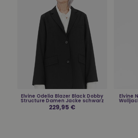
r
Elvine Odelia Blazer Black Dobby
Elvine
Structure Damen Jacke schwarz
Wolljac
Normaler
229,95 €
Preis