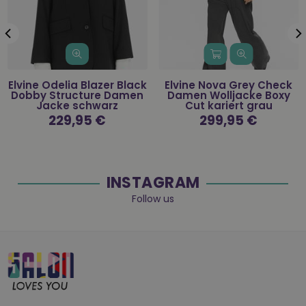
Elvine Odelia Blazer Black
Elvine Nova Grey Check
Dobby Structure Damen
Damen Wolljacke Boxy
Jacke schwarz
Cut kariert grau
Normaler
229,95 €
Normaler
299,95 €
Preis
Preis
INSTAGRAM
Follow us