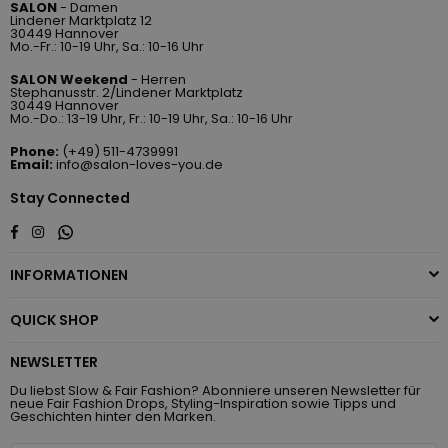
SALON
- Damen
Lindener Marktplatz 12
30449 Hannover
Mo.-Fr.: 10-19 Uhr, Sa.: 10-16 Uhr
SALON Weekend
- Herren
Stephanusstr. 2/Lindener Marktplatz
30449 Hannover
Mo.-Do.: 13-19 Uhr, Fr.: 10-19 Uhr, Sa.: 10-16 Uhr
Phone:
(+49) 511-4739991
Email:
info@salon-loves-you.de
Stay Connected
Whatsapp
Facebook
Instagram
INFORMATIONEN
QUICK SHOP
NEWSLETTER
Du liebst Slow & Fair Fashion? Abonniere unseren Newsletter für
neue Fair Fashion Drops, Styling-Inspiration sowie Tipps und
Geschichten hinter den Marken.