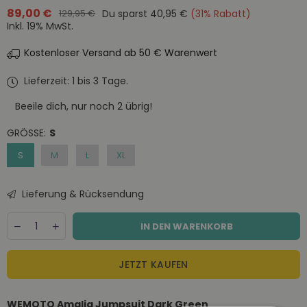
89,00 €
Du sparst
40,95 €
(
31
% Rabatt)
129,95 €
Normaler
Inkl. 19% MwSt.
Preis
Kostenloser Versand ab 50 € Warenwert
Lieferzeit: 1 bis 3 Tage.
Beeile dich, nur noch
2
übrig!
GRÖSSE:
S
S
M
L
XL
Lieferung & Rücksendung
Menge
Decrease
Increase
IN DEN WARENKORB
quantity
quantity
for
for
Wemoto
Wemoto
JETZT KAUFEN
Amalia
Amalia
Dark
Dark
Green
Green
WEMOTO Amalia Jumpsuit Dark Green