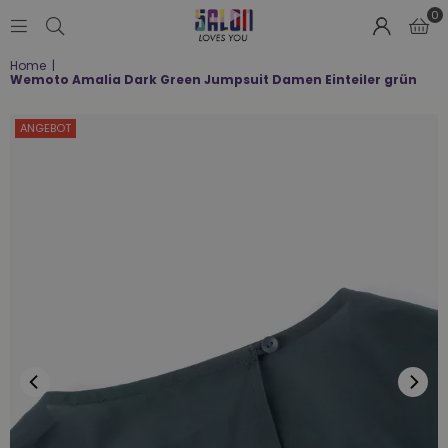
0
SALON
Home
|
LOVES
Wemoto Amalia Dark Green Jumpsuit Damen Einteiler grün
YOU
;-)
ANGEBOT