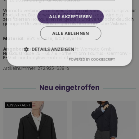
Zeitloses Design für viele Saisons
Wemoto verbindet zeitloses Design mit verantwortungsvoller
Produktion. Die verwendete ECOVERO™ Viskose wird aus
ALLE AKZEPTIEREN
zertifizierten Holzquellen hergestellt und verursacht deutlich
geringere Umweltbelastungen als herkömmliche Viskose.
ALLE ABLEHNEN
Material:
85% Viskose, 15% Polyester
DETAILS ANZEIGEN
Angaben zur Produktsicherheit:
Wemoto GmbH -
Nassaustrasse 25 - 65719 Hofheim am Taunus- Germany -
E-Mail: contact@wemotoclothing.com
POWERED BY COOKIESCRIPT
Artikelnummer:
272.925-639-S
Neu eingetroffen
AUSVERKAUFT