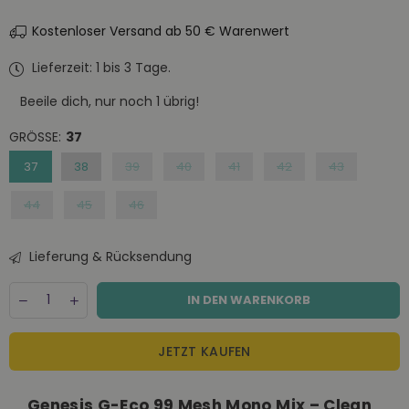
Preis
Kostenloser Versand ab 50 € Warenwert
Lieferzeit: 1 bis 3 Tage.
Beeile dich, nur noch
1
übrig!
GRÖSSE:
37
37
38
39
40
41
42
43
44
45
46
Lieferung & Rücksendung
Menge
Decrease
Increase
IN DEN WARENKORB
quantity
quantity
for
for
Genesis
Genesis
JETZT KAUFEN
G-
G-
Eco
Eco
99
99
Genesis G-Eco 99 Mesh Mono Mix – Clean
Mesh
Mesh