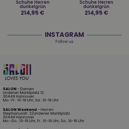
Schuhe Herren
Schuhe Herren
dunkelgrün
dunkelgrün
Normaler
214,95 €
Normaler
214,95 €
Preis
Preis
INSTAGRAM
Follow us
SALON
- Damen
Lindener Marktplatz 12
30449 Hannover
Mo.-Fr.: 10-19 Uhr, Sa.: 10-16 Uhr
SALON Weekend
- Herren
Stephanusstr. 2/Lindener Marktplatz
30449 Hannover
Mo.-Do.: 13-19 Uhr, Fr.: 10-19 Uhr, Sa.: 10-16 Uhr