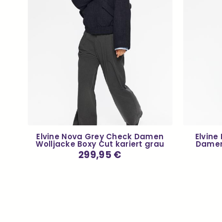
r
Elvine Nova Grey Check Damen
Elvine
r
Wolljacke Boxy Cut kariert grau
Damen
Normaler
299,95 €
Preis