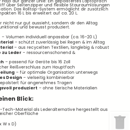
 Hajo auf ganzer Linie: Ein gepolstertes Laptopfach
griff über Seitenzipper und flexible Stauraumlösungen
tion. Das Rolltop-System ermöglicht dir zusätzlich
akten 16 L bis erweitert auf ca. 20 L.
r nicht nur gut aussieht, sondern dir den Alltag
funktional und bewusst produziert.
n
– Volumen individuell anpassbar (ca. 16–20 L)
terial
– schützt zuverlässig bei Regen & im Alltag
terial
– aus recycelten Textilien, langlebig & robust
e zu Leder
– ressourcenschonend &
ch
– passend für Geräte bis 16 Zoll
icher Reißverschluss zum Hauptfach
eilung
– für optimale Organisation unterwegs
hes Design
– vielseitig kombinierbar
epolstert für angenehmes Tragen
svoll produziert
– ohne tierische Materialien
einen Blick:
-Tech-Material als Lederalternative hergestellt aus
weicher Oberfläche
x W x D)