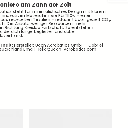
oniere am Zahn der Zeit
batics steht für minimalistisches Design mit klarem
t innovativen Materialien wie PUrTEX∞ – einer
aus recycelten Textilien – reduziert Ucon gezielt CO₂,
h. Der Ansatz: weniger Ressourcen, mehr
 in Richtung Kreislaufwirtschaft. So entstehen
e, die dich lange begleiten und dabei
ziert sind.
rheit:
Hersteller: Ucon Acrobatics GmbH - Gabriel-
Deutschland Email:
Hello@Ucon-Acrobatics.com
4