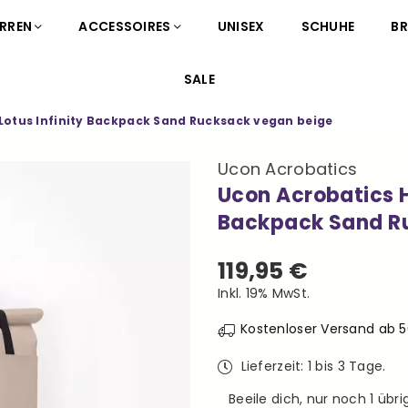
RREN
ACCESSOIRES
UNISEX
SCHUHE
B
SALE
Lotus Infinity Backpack Sand Rucksack vegan beige
Ucon Acrobatics
Ucon Acrobatics H
Backpack Sand R
119,95 €
Normaler
Inkl. 19% MwSt.
Preis
Kostenloser Versand ab 
Lieferzeit: 1 bis 3 Tage.
Beeile dich, nur noch
1
übrig