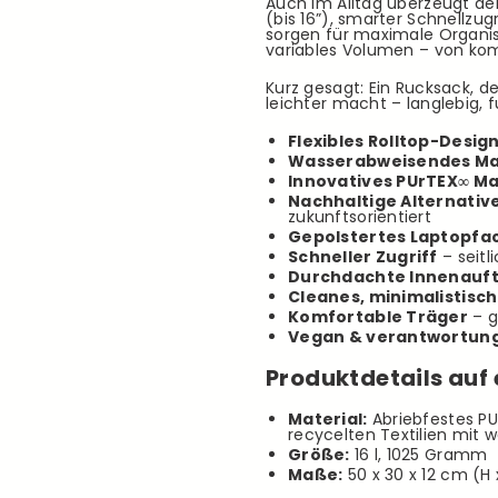
Auch im Alltag überzeugt der
(bis 16”), smarter Schnellzu
sorgen für maximale Organisa
variables Volumen – von komp
Kurz gesagt: Ein Rucksack, de
leichter macht – langlebig, 
Flexibles Rolltop-Desig
Wasserabweisendes Ma
Innovatives PUrTEX∞ Ma
Nachhaltige Alternativ
zukunftsorientiert
Gepolstertes Laptopfa
Schneller Zugriff
– seitl
Durchdachte Innenauft
Cleanes, minimalistisc
Komfortable Träger
– g
Vegan & verantwortung
Produktdetails auf 
Material:
Abriebfestes PU
recycelten Textilien mit 
Größe:
16 l, 1025 Gramm
Maße:
50 x 30 x 12 cm (H 