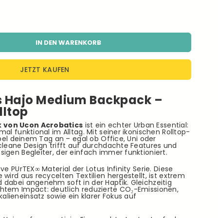
IN DEN WARENKORB
JETZT KAUFEN
s Hajo Medium Backpack –
lltop
 von Ucon Acrobatics
ist ein echter Urban Essential:
al funktional im Alltag. Mit seiner ikonischen Rolltop-
ibel deinem Tag an – egal ob Office, Uni oder
cleane Design trifft auf durchdachte Features und
igen Begleiter, der einfach immer funktioniert.
ve PUrTEX∞ Material der Lotus Infinity Serie. Diese
wird aus recycelten Textilien hergestellt, ist extrem
 dabei angenehm soft in der Haptik. Gleichzeitig
htem Impact: deutlich reduzierte CO₂-Emissionen,
lieneinsatz sowie ein klarer Fokus auf