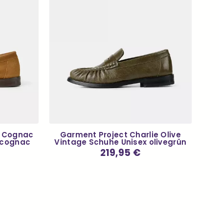
e Cognac
Garment Project Charlie Olive
 cognac
Vintage Schuhe Unisex olivegrün
Normaler
219,95 €
Preis