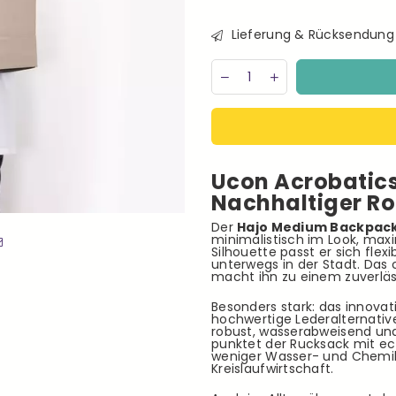
Lieferung & Rücksendung
Menge
Decrease
Increase
quantity
quantity
for
for
Ucon
Ucon
Acrobatics
Acrobatics
Hajo
Hajo
Medium
Medium
Ucon Acrobatic
Lotus
Lotus
Infinity
Infinity
Nachhaltiger Ro
Backpack
Backpack
Sand
Sand
Der
Hajo Medium Backpack
minimalistisch im Look, maxim
Rucksack
Rucksack
Silhouette passt er sich flex
vegan
vegan
unterwegs in der Stadt. Das 
beige
beige
macht ihn zu einem zuverläss
Besonders stark: das innovati
hochwertige Lederalternative 
robust, wasserabweisend und
punktet der Rucksack mit ec
weniger Wasser- und Chemika
Kreislaufwirtschaft.