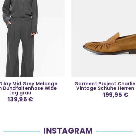
 Dilay Mid Grey Melange
Garment Project Charli
 Bundfaltenhose Wide
Vintage Schuhe Herren
Leg grau
Normaler
199,95 €
Preis
Normaler
139,95 €
Preis
INSTAGRAM