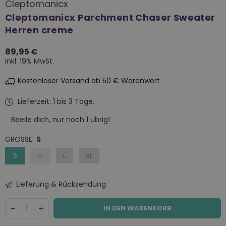
Cleptomanicx
Cleptomanicx Parchment Chaser Sweater
Herren creme
89,95 €
Normaler
Inkl. 19% MwSt.
Preis
Kostenloser Versand ab 50 € Warenwert
Lieferzeit: 1 bis 3 Tage.
Beeile dich, nur noch
1
übrig!
GRÖSSE:
S
S
M
L
XL
Lieferung & Rücksendung
Menge
Decrease
Increase
IN DEN WARENKORB
quantity
quantity
for
for