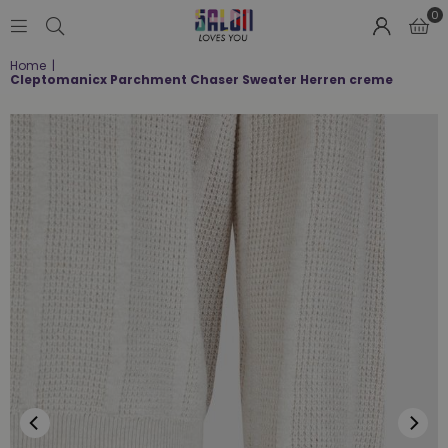
0
SALON
Home
|
LOVES
Cleptomanicx Parchment Chaser Sweater Herren creme
YOU
;-)