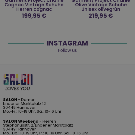
Garment Project Charlie
Garment Project Charlie
Cognac Vintage Schuhe
Olive Vintage Schuhe
Herren cognac
Unisex olivegrün
Normaler
199,95 €
Normaler
219,95 €
Preis
Preis
INSTAGRAM
Follow us
SALON
- Damen
Lindener Marktplatz 12
30449 Hannover
Mo.-Fr.: 10-19 Uhr, Sa.: 10-16 Uhr
SALON Weekend
- Herren
Stephanusstr. 2/Lindener Marktplatz
30449 Hannover
Mo.-Do.: 13-19 Uhr, Fr.: 10-19 Uhr, Sa.: 10-16 Uhr