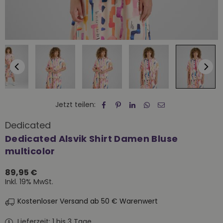
Jetzt teilen:
Dedicated
Dedicated Alsvik Shirt Damen Bluse
multicolor
89,95 €
Normaler
Inkl. 19% MwSt.
Preis
Kostenloser Versand ab 50 € Warenwert
Lieferzeit: 1 bis 3 Tage.