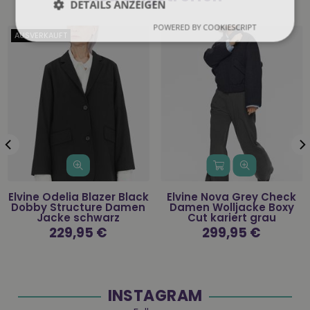
DETAILS ANZEIGEN
POWERED BY COOKIESCRIPT
AUSVERKAUFT
Elvine Odelia Blazer Black
Elvine Nova Grey Check
Dobby Structure Damen
Damen Wolljacke Boxy
Jacke schwarz
Cut kariert grau
Normaler
229,95 €
Normaler
299,95 €
Preis
Preis
INSTAGRAM