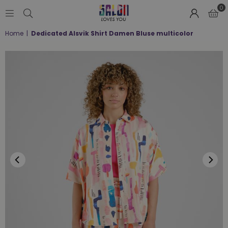
0
SALON
Home
|
Dedicated Alsvik Shirt Damen Bluse multicolor
LOVES
YOU
;-)