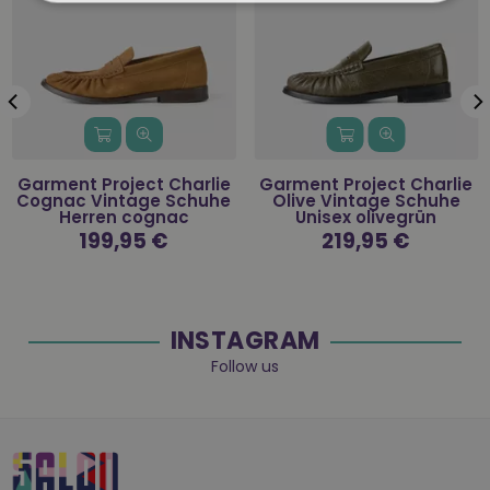
Garment Project Charlie
Garment Project Charlie
Cognac Vintage Schuhe
Olive Vintage Schuhe
Herren cognac
Unisex olivegrün
Normaler
199,95 €
Normaler
219,95 €
Preis
Preis
INSTAGRAM
Follow us