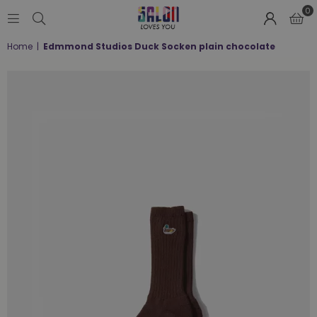
0
SALON
Home
|
Edmmond Studios Duck Socken plain chocolate
LOVES
YOU
;-)