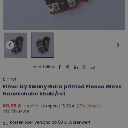
Jetzt teilen:
Elmer
Elmer by Swany Gara printed Fleece Glove
Handschuhe khaki/rot
69,95 €
Du sparst
15,00 €
(
17
% Rabatt)
84,95 €
Normaler
Inkl. 19% MwSt.
Preis
Kostenloser Versand ab 50 € Warenwert