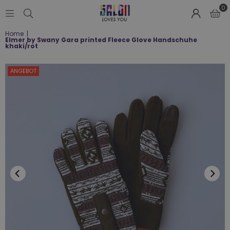
0
SALON
Home
|
LOVES
Elmer by Swany Gara printed Fleece Glove Handschuhe
YOU
khaki/rot
;-)
ANGEBOT