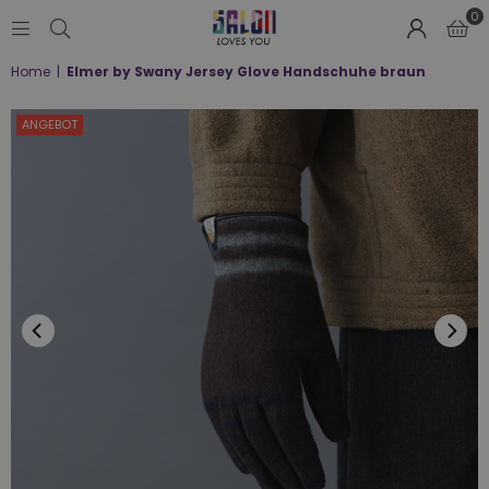
0
SALON
Home
|
Elmer by Swany Jersey Glove Handschuhe braun
LOVES
YOU
;-)
ANGEBOT