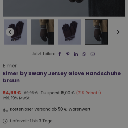
Jetzt teilen:
Elmer
Elmer by Swany Jersey Glove Handschuhe
braun
54,95 €
Du sparst
15,00 €
(
21
% Rabatt)
69,95 €
Normaler
Inkl. 19% MwSt.
Preis
Kostenloser Versand ab 50 € Warenwert
Lieferzeit: 1 bis 3 Tage.