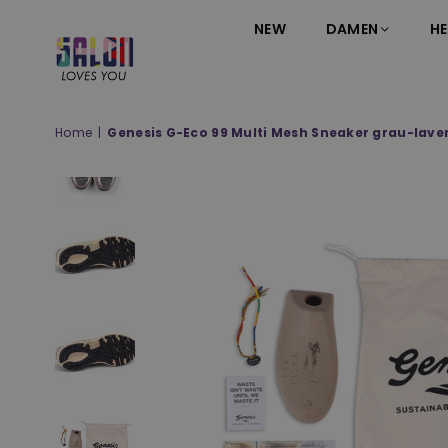
NEW
DAMEN
HE
SALON
LOVES
YOU
Home
|
Genesis G-Eco 99 Multi Mesh Sneaker grau-lave
;-)