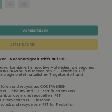
41
42
VORBESTELLEN
JETZT KAUFEN
r - Nachhaltigkeit trifft auf Stil
aker kombiniert innovative Materialien wie veganes
CONTRA MESH aus recycelten PET-Flaschen. Die
hnologie bietet natürlichen Tragekomfort und
bfällen und recyceltes CONTRA MESH
m PU-Schaum und FSC-zertifiziertem Kork
Bambusfasern und recyceltem PET
us recycelten PET-Flaschen
chuk und recyceltem PET für Flexibilität