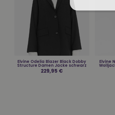
r
Elvine Odelia Blazer Black Dobby
Elvine
Structure Damen Jacke schwarz
Wolljac
Normaler
229,95 €
Preis