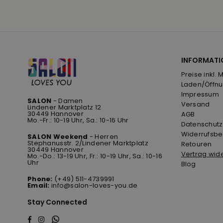
INFORMATI
Preise inkl. 
Laden/Öffnu
Impressum
SALON
- Damen
Versand
Lindener Marktplatz 12
30449 Hannover
AGB
Mo.-Fr.: 10-19 Uhr, Sa.: 10-16 Uhr
Datenschutz
Widerrufsbe
SALON Weekend
- Herren
Stephanusstr. 2/Lindener Marktplatz
Retouren
30449 Hannover
Vertrag wid
Mo.-Do.: 13-19 Uhr, Fr.: 10-19 Uhr, Sa.: 10-16
Uhr
Blog
Phone:
(+49) 511-4739991
Email:
info@salon-loves-you.de
Stay Connected
Whatsapp
Facebook
Instagram