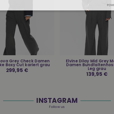
POWE
 Nova Grey Check Damen
Elvine Dilay Mid Grey 
ke Boxy Cut kariert grau
Damen Bundfaltenhos
Leg grau
Normaler
299,95 €
Preis
Normaler
139,95 €
Preis
INSTAGRAM
Follow us