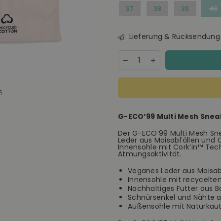
37
38
39
40
Lieferung & Rücksendung
Menge
Decrease
Increase
quantity
quantity
for
for
Genesis
Genesis
G-
G-
Eco
Eco
99
99
G-ECO’99 Multi Mesh Sneake
Multi
Multi
Mesh
Mesh
Der G-ECO’99 Multi Mesh Sne
Sneaker
Sneaker
Leder aus Maisabfällen und 
grau-
grau-
Innensohle mit Cork’in™ Tec
lavender
lavender
Atmungsaktivität.
Veganes Leder aus Maisa
Innensohle mit recycelte
Nachhaltiges Futter aus 
Schnürsenkel und Nähte a
Außensohle mit Naturkauts