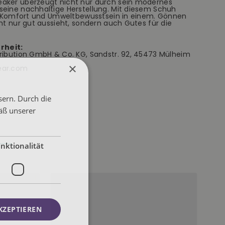
eaker überzeugt nicht nur durch sein modernes
seine nachhaltige Herstellung. Mit diesem Schuh
il, Komfort und Umweltbewusstsein in einem. Gönnen
cht nur gut aussieht, sondern auch Gutes für die
rheit:
tribution GmbH & Co. KG, Sandstr. 92, 45473 Mülheim
×
ear.com
sern. Durch die
äß unserer
nktionalität
KZEPTIEREN