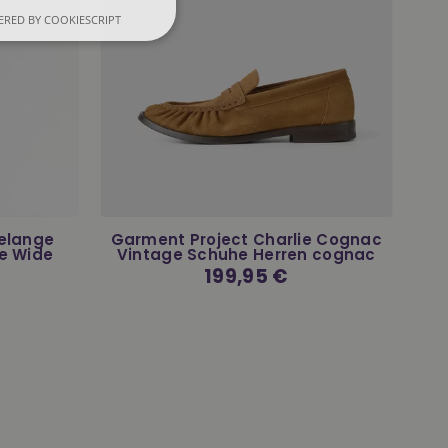
RED BY COOKIESCRIPT
Melange
Garment Project Charlie Cognac
e Wide
Vintage Schuhe Herren cognac
Normaler
199,95 €
Preis