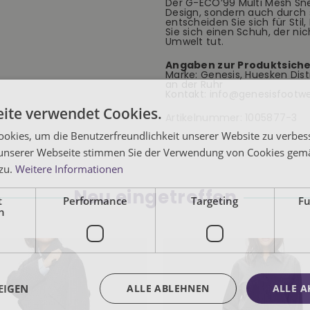
Der G-ECO’99 Multi Mesh Sn
Design, sondern auch durch 
entscheiden Sie sich für St
Sie sich einen Schuh, der ni
Umwelt tut.
Angaben zur Produktsiche
Marke: Genesis, Huesken Dis
an der Ruhr
Kontakt:
info@genesisfootw
ite verwendet Cookies.
Artikelnummer:
1005877-3
okies, um die Benutzerfreundlichkeit unserer Website zu verbes
unserer Webseite stimmen Sie der Verwendung von Cookies gem
 zu.
Weitere Informationen
Neu eingetroffen
t
Performance
Targeting
Fu
h
EIGEN
ALLE ABLEHNEN
ALLE A