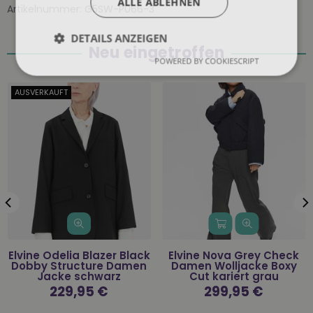
ALLE ABLEHNEN
Artikelnummer:
G5SW-P066-3
DETAILS ANZEIGEN
Neu eingetroffen
POWERED BY COOKIESCRIPT
AUSVERKAUFT
Elvine Odelia Blazer Black
Elvine Nova Grey Check
Dobby Structure Damen
Damen Wolljacke Boxy
Jacke schwarz
Cut kariert grau
Normaler
229,95 €
Normaler
299,95 €
Preis
Preis