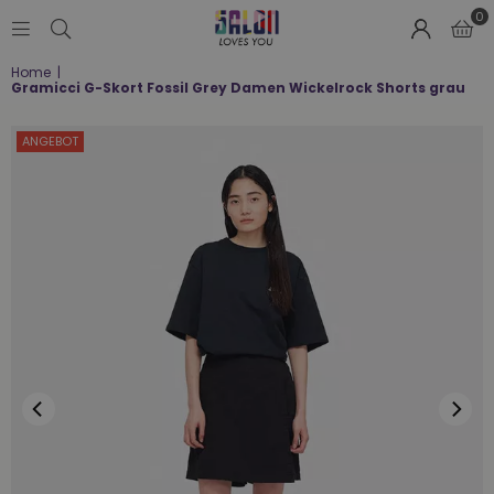
0
SALON
Home
|
LOVES
Gramicci G-Skort Fossil Grey Damen Wickelrock Shorts grau
YOU
;-)
ANGEBOT