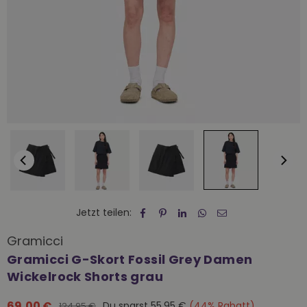
Jetzt teilen:
Gramicci
Gramicci G-Skort Fossil Grey Damen
Wickelrock Shorts grau
69,00 €
Du sparst
55,95 €
(
44
% Rabatt)
124,95 €