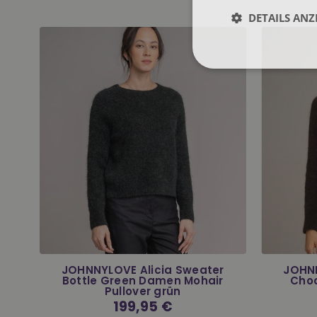
DETAILS ANZ
n
JOHNNYLOVE Alicia Sweater
JOHNN
e
Bottle Green Damen Mohair
Cho
Pullover grün
Normaler
199,95 €
Preis