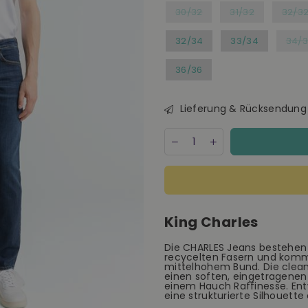
30/32
31/32
32/3
32/34
33/34
34/
36/36
Lieferung & Rücksendung
Menge
Decrease
Increase
quantity
quantity
for
for
Kings
Kings
Of
Of
Indigo
Indigo
Charles
Charles
King Charles
Clean
Clean
Medium
Medium
Used
Used
Die CHARLES Jeans bestehen
recycelten Fasern und komm
Blue
Blue
mittelhohem Bund. Die cle
Jeans
Jeans
einen soften, eingetragenen
Herren
Herren
einem Hauch Raffinesse. Entwi
5
5
eine strukturierte Silhouett
Pocket
Pocket