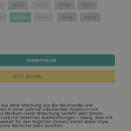
2
33/32
34/32
36/32
31/34
34
36/34
32/36
33/36
34/36
VORBESTELLEN
JETZT KAUFEN
 aus einer Mischung aus Bio-Baumwolle und
en in einer schmal zulaufenden Passform mit
ane Medium-Used-Waschung verleiht dem Denim
 Look mit dezenten Ausbleichungen – lässig, aber mit
ckelt für den täglichen Einsatz, bietet dieser Style
e ohne Abstriche beim Komfort.