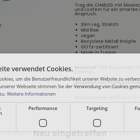
blau
blau
Trag die CHARLES mit klassi
und Loafern für ein smartes 
Anspruch.
Slim Leg, Stretch
Mid Rise
vegan
Recyclete Metall Knöpfe
GOTs-zertifiziert
Made in Tunisia
ite verwendet Cookies.
Material:
79% Baumwolle (Bi
Elasthan
okies, um die Benutzerfreundlichkeit unserer Website zu verbes
Angaben zur Produktsiche
unserer Webseite stimmen Sie der Verwendung von Cookies gem
1087 HW Amsterdam Kontakt
 zu.
Weitere Informationen
Artikelnummer:
K111151214-36
t
Performance
Targeting
Fu
h
Neu eingetroffen