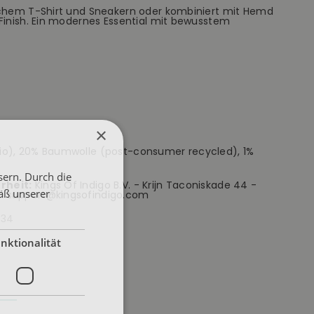
schem T-Shirt und Sneakern oder kombiniert mit Hemd
Finish. Ein modernes Essential mit bewusstem
×
o), 20% Baumwolle (post-consumer recycled), 1%
sern. Durch die
rheit:
Kings Of Indigo B.V. - Krijn Taconiskade 44 -
äß unserer
: support@kingsofindigo.com
-34
nktionalität