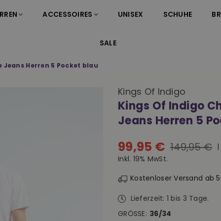
RREN
ACCESSOIRES
UNISEX
SCHUHE
B
SALE
 Jeans Herren 5 Pocket blau
Kings Of Indigo
Kings Of Indigo C
Jeans Herren 5 Po
99,95 €
149,95 €
Normaler
Inkl. 19% MwSt.
Preis
Kostenloser Versand ab 
Lieferzeit: 1 bis 3 Tage.
GRÖSSE:
36/34