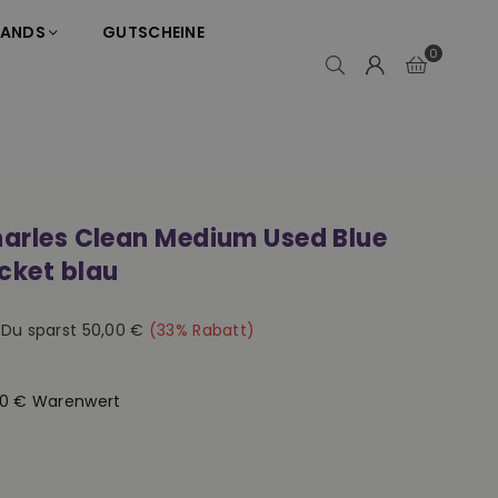
RANDS
GUTSCHEINE
0
harles Clean Medium Used Blue
cket blau
|
Du sparst
50,00 €
(
33
% Rabatt)
50 € Warenwert