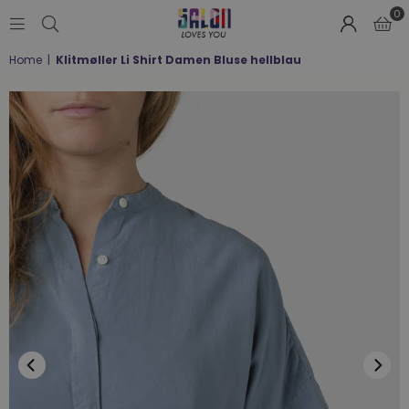
0
SALON
Home
|
Klitmøller Li Shirt Damen Bluse hellblau
LOVES
YOU
;-)