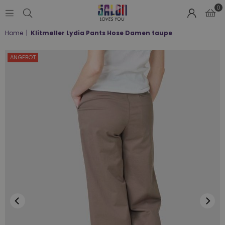
0
SALON
Home
|
Klitmøller Lydia Pants Hose Damen taupe
LOVES
YOU
;-)
ANGEBOT