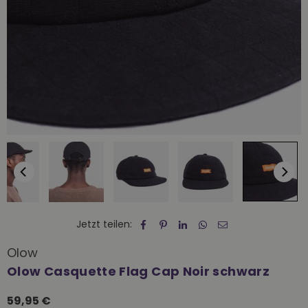
Jetzt teilen:
Olow
Olow Casquette Flag Cap Noir schwarz
59,95 €
Normaler