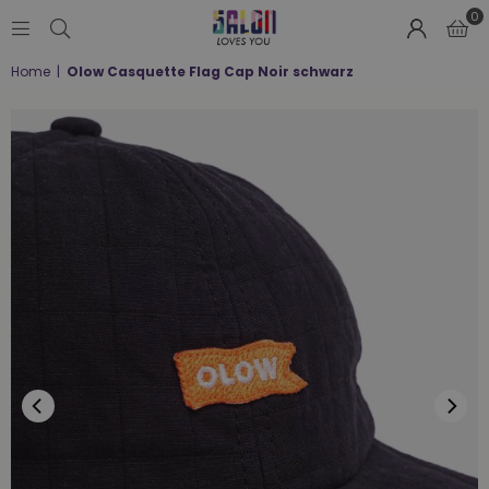
0
SALON
Home
|
Olow Casquette Flag Cap Noir schwarz
LOVES
YOU
;-)