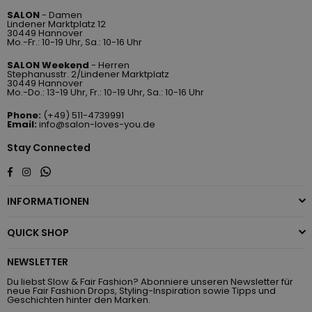
SALON
- Damen
Lindener Marktplatz 12
30449 Hannover
Mo.-Fr.: 10-19 Uhr, Sa.: 10-16 Uhr
SALON Weekend
- Herren
Stephanusstr. 2/Lindener Marktplatz
30449 Hannover
Mo.-Do.: 13-19 Uhr, Fr.: 10-19 Uhr, Sa.: 10-16 Uhr
Phone:
(+49) 511-4739991
Email:
info@salon-loves-you.de
Stay Connected
Whatsapp
Facebook
Instagram
INFORMATIONEN
QUICK SHOP
NEWSLETTER
Du liebst Slow & Fair Fashion? Abonniere unseren Newsletter für
neue Fair Fashion Drops, Styling-Inspiration sowie Tipps und
Geschichten hinter den Marken.