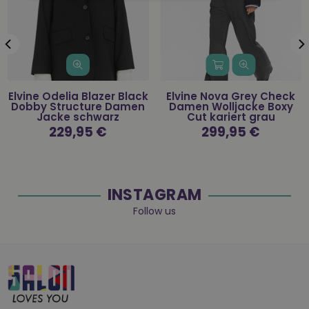
Elvine Odelia Blazer Black
Elvine Nova Grey Check
Dobby Structure Damen
Damen Wolljacke Boxy
Jacke schwarz
Cut kariert grau
Normaler
229,95 €
Normaler
299,95 €
Preis
Preis
INSTAGRAM
Follow us