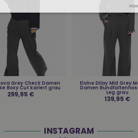
POWE
 Nova Grey Check Damen
Elvine Dilay Mid Grey 
ke Boxy Cut kariert grau
Damen Bundfaltenhos
Leg grau
Normaler
299,95 €
Preis
Normaler
139,95 €
Preis
INSTAGRAM