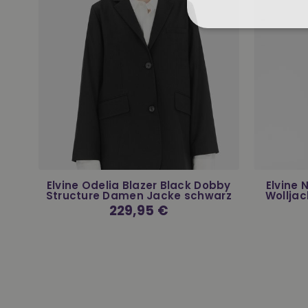
r
Elvine Odelia Blazer Black Dobby
Elvine
Structure Damen Jacke schwarz
Wolljac
Normaler
229,95 €
Preis