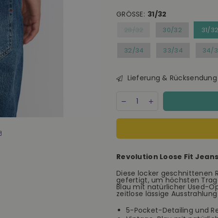
GRÖSSE:
31/32
28/32
30/32
31/3
32/34
33/34
34/
Lieferung & Rücksendung
Menge
Decrease
Increase
quantity
quantity
for
for
Revolution
Revolution
Loose
Loose
Fit
Fit
Jeans
Jeans
Revolution Loose Fit Jean
5
5
Pocket
Pocket
Diese locker geschnittenen 
Hose
Hose
gefertigt, um höchsten Tra
Herren
Herren
Blau mit natürlicher Used-Opt
dunkelblau
dunkelblau
zeitlose lässige Ausstrahlun
5-Pocket-Detailing und Rei