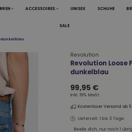
RREN
ACCESSOIRES
UNISEX
SCHUHE
B
SALE
n dunkelblau
Revolution
Revolution Loose 
dunkelblau
99,95 €
Normaler
Inkl. 19% MwSt.
Preis
Kostenloser Versand ab 
Lieferzeit: 1 bis 3 Tage.
Beeile dich, nur noch
1
übrig