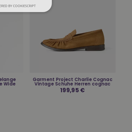
RED BY COOKIESCRIPT
Melange
Garment Project Charlie Cognac
e Wide
Vintage Schuhe Herren cognac
Normaler
199,95 €
Preis