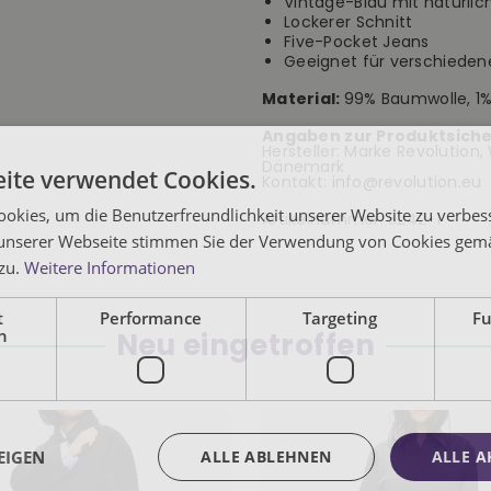
Vintage-Blau mit natürlic
Lockerer Schnitt
Five-Pocket Jeans
Geeignet für verschieden
Material:
99% Baumwolle, 1%
Angaben zur Produktsiche
Hersteller: Marke Revolution
Dänemark
ite verwendet Cookies.
Kontakt: info@revolution.eu
okies, um die Benutzerfreundlichkeit unserer Website zu verbes
Artikelnummer:
5242-1
unserer Webseite stimmen Sie der Verwendung von Cookies gem
 zu.
Weitere Informationen
t
Performance
Targeting
Fu
h
Neu eingetroffen
EIGEN
ALLE ABLEHNEN
ALLE A