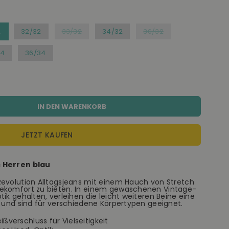
2
32/32
33/32
34/32
36/32
34
36/34
IN DEN WARENKORB
JETZT KAUFEN
s Herren blau
Revolution Alltagsjeans mit einem Hauch von Stretch
gekomfort zu bieten. In einem gewaschenen Vintage-
ik gehalten, verleihen die leicht weiteren Beine eine
g und sind für verschiedene Körpertypen geeignet.
ßverschluss für Vielseitigkeit