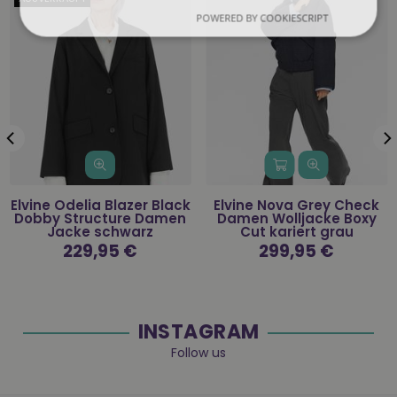
POWERED BY COOKIESCRIPT
Elvine Odelia Blazer Black
Elvine Nova Grey Check
Dobby Structure Damen
Damen Wolljacke Boxy
Jacke schwarz
Cut kariert grau
Normaler
229,95 €
Normaler
299,95 €
Preis
Preis
INSTAGRAM
Follow us