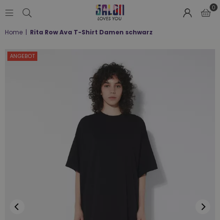
0
SALON
Home
|
Rita Row Ava T-Shirt Damen schwarz
LOVES
YOU
;-)
ANGEBOT