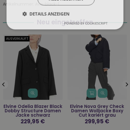
Artikelnummer:
Ava-black-1
DETAILS ANZEIGEN
Neu eingetroffen
POWERED BY COOKIESCRIPT
AUSVERKAUFT
Elvine Odelia Blazer Black
Elvine Nova Grey Check
Dobby Structure Damen
Damen Wolljacke Boxy
Jacke schwarz
Cut kariert grau
Normaler
229,95 €
Normaler
299,95 €
Preis
Preis