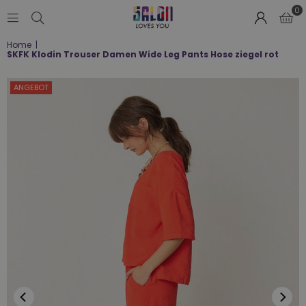
0
SALON
Home
|
LOVES
SKFK Klodin Trouser Damen Wide Leg Pants Hose ziegel rot
YOU
;-)
ANGEBOT