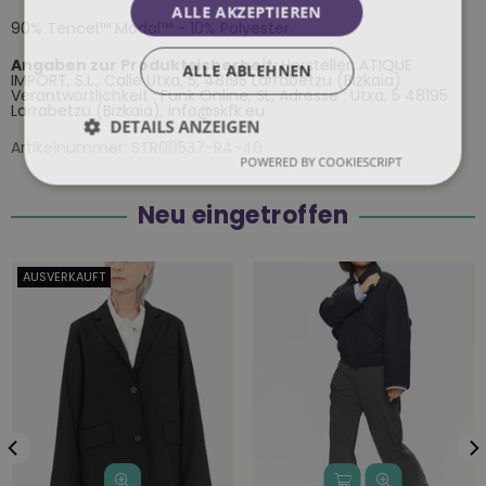
ALLE AKZEPTIEREN
90% Tencel™ Modal™ - 10% Polyester
Angaben zur Produktsicherheit:
Hersteller: ATIQUE
ALLE ABLEHNEN
IMPORT, S.L., Calle Utxa, 5, 48195 Larrabetzu (Bizkaia)
Verantwortlichkeit : Funk Online, SL, Adresse : Utxa, 5 48195
Larrabetzu (Bizkaia), info@skfk.eu
DETAILS ANZEIGEN
Artikelnummer:
STR00537-R4-40
POWERED BY COOKIESCRIPT
Neu eingetroffen
AUSVERKAUFT