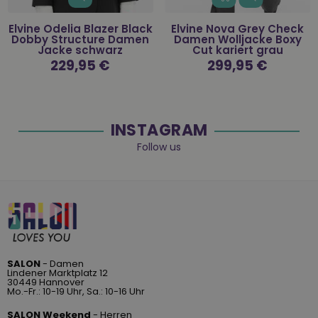
Elvine Odelia Blazer Black
Elvine Nova Grey Check
Dobby Structure Damen
Damen Wolljacke Boxy
Jacke schwarz
Cut kariert grau
Normaler
229,95 €
Normaler
299,95 €
Preis
Preis
INSTAGRAM
Follow us
SALON
- Damen
Lindener Marktplatz 12
30449 Hannover
Mo.-Fr.: 10-19 Uhr, Sa.: 10-16 Uhr
SALON Weekend
- Herren