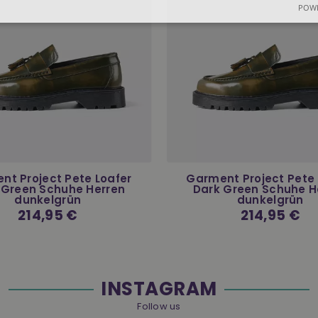
POWE
nt Project Pete Loafer
Garment Project Pete 
 Green Schuhe Herren
Dark Green Schuhe H
dunkelgrün
dunkelgrün
Normaler
214,95 €
Normaler
214,95 €
Preis
Preis
INSTAGRAM
Follow us