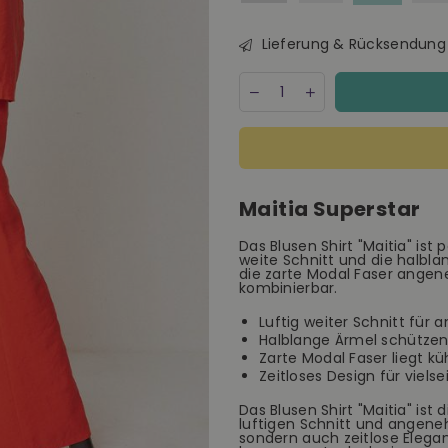
Lieferung & Rücksendung
Menge
Decrease
Increase
quantity
quantity
for
for
SKFK
SKFK
Maitia
Maitia
Shirt
Shirt
Damen
Damen
Maitia Superstar
Bluse
Bluse
T-
T-
Shirt
Shirt
Das Blusen Shirt "Maitia" is
weite Schnitt und die halbl
orange
orange
die zarte Modal Faser angeneh
kombinierbar.
Luftig weiter Schnitt für 
Halblange Ärmel schützen
Zarte Modal Faser liegt kü
Zeitloses Design für viel
Das Blusen Shirt "Maitia" is
luftigen Schnitt und angene
sondern auch zeitlose Eleganz.