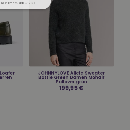
RED BY COOKIESCRIPT
Loafer
JOHNNYLOVE Alicia Sweater
erren
Bottle Green Damen Mohair
Pullover grün
Normaler
199,95 €
Preis