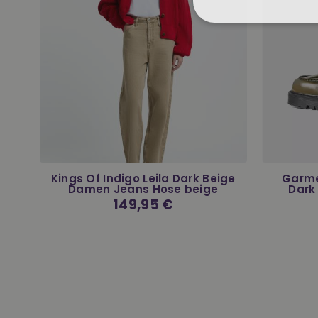
to
Kings Of Indigo Leila Dark Beige
Garme
Damen Jeans Hose beige
Dark
Normaler
149,95 €
Preis