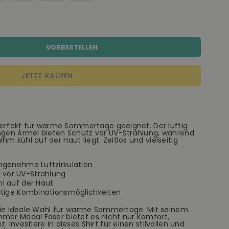
VORBESTELLEN
JETZT KAUFEN
t perfekt für warme Sommertage geeignet. Der luftig
angen Ärmel bieten Schutz vor UV-Strahlung, während
m kühl auf der Haut liegt. Zeitlos und vielseitig
angenehme Luftzirkulation
 vor UV-Strahlung
hl auf der Haut
seitige Kombinationsmöglichkeiten
t die ideale Wahl für warme Sommertage. Mit seinem
hmer Modal Faser bietet es nicht nur Komfort,
 Investiere in dieses Shirt für einen stilvollen und