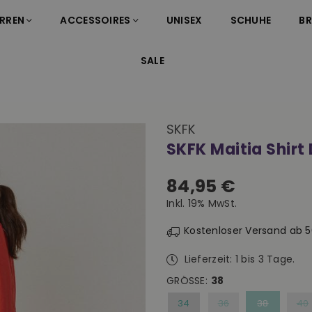
RREN
ACCESSOIRES
UNISEX
SCHUHE
B
SALE
SKFK
SKFK Maitia Shirt
84,95 €
Normaler
Inkl. 19% MwSt.
Preis
Kostenloser Versand ab 
Lieferzeit: 1 bis 3 Tage.
GRÖSSE:
38
34
36
38
40