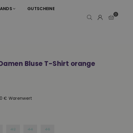
RANDS
GUTSCHEINE
0
 Damen Bluse T-Shirt orange
50 € Warenwert
42
44
46