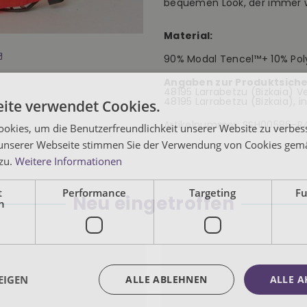
bequemen Look, der immer w
Material:
90% Modal Tencel™+ 10% Pol
Angaben zur Produktsiche
48195 Larrabetzu (Bizkaia) Ver
48195 Larrabetzu (Bizkaia), 
ite verwendet Cookies.
Artikelnummer:
SSH00586-R
okies, um die Benutzerfreundlichkeit unserer Website zu verbes
unserer Webseite stimmen Sie der Verwendung von Cookies gem
 zu.
Weitere Informationen
t
Performance
Targeting
Fu
Neu eingetroffen
h
EIGEN
ALLE ABLEHNEN
ALLE A