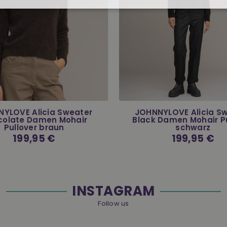
YLOVE Alicia Sweater
JOHNNYLOVE Alicia S
colate Damen Mohair
Black Damen Mohair Pu
Pullover braun
schwarz
Normaler
199,95 €
Normaler
199,95 €
Preis
Preis
INSTAGRAM
Follow us