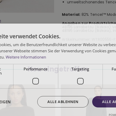
umweltschonendes Tenc
Material:
82% Tencel™ Modal
Angaben zur Produktsiche
48195 Larrabetzu (Bizkaia) Ver
48195 Larrabetzu (Bizkaia), 
ite verwendet Cookies.
Artikelnummer:
WTR00556-F
okies, um die Benutzerfreundlichkeit unserer Website zu verbes
unserer Webseite stimmen Sie der Verwendung von Cookies gem
 zu.
Weitere Informationen
Neu eingetroffen
t
Performance
Targeting
Fu
h
EIGEN
ALLE ABLEHNEN
ALLE A
POWE