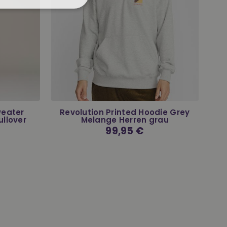
weater
Revolution Printed Hoodie Grey
llover
Melange Herren grau
Normaler
99,95 €
Preis