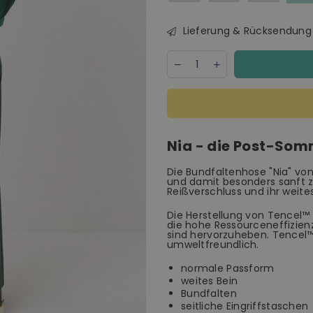
Lieferung & Rücksendung
Menge
Decrease
Increase
quantity
quantity
for
for
SKFK
SKFK
Nia
Nia
Trouser
Trouser
Damen
Damen
Nia - die Post-Som
Palazzo
Palazzo
Hose
Hose
dunkelgrün
dunkelgrün
Die Bundfaltenhose "Nia" v
und damit besonders sanft z
Reißverschluss und ihr weite
Die Herstellung von Tencel™ 
die hohe Ressourceneffizien
sind hervorzuheben. Tencel™
umweltfreundlich.
normale Passform
weites Bein
Bundfalten
seitliche Eingriffstaschen