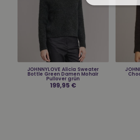
n
JOHNNYLOVE Alicia Sweater
JOHNN
e
Bottle Green Damen Mohair
Cho
Pullover grün
Normaler
199,95 €
Preis