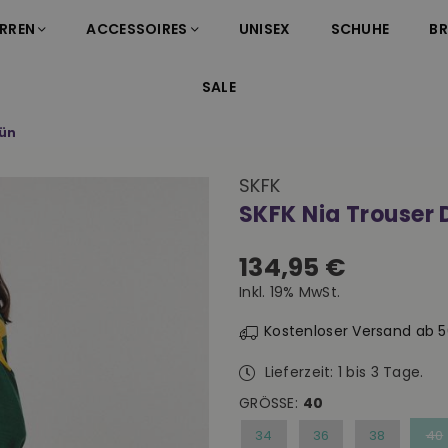
RREN
ACCESSOIRES
UNISEX
SCHUHE
B
SALE
rün
SKFK
SKFK Nia Trouser
134,95 €
Normaler
Inkl. 19% MwSt.
Preis
Kostenloser Versand ab 
Lieferzeit: 1 bis 3 Tage.
GRÖSSE:
40
34
36
38
40