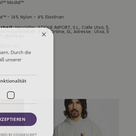
el™ Modal™
™ - 14% Nylon - 4% Elasthan
rheit:
Hersteller: ATIQUE IMPORT, S.L., Calle Utxa, 5,
antwortlichkeit : Funk Online, SL, Adresse : Utxa, 5
×
info@skfk.eu
25G9-40
sern. Durch die
äß unserer
nktionalität
KZEPTIEREN
RED BY COOKIESCRIPT