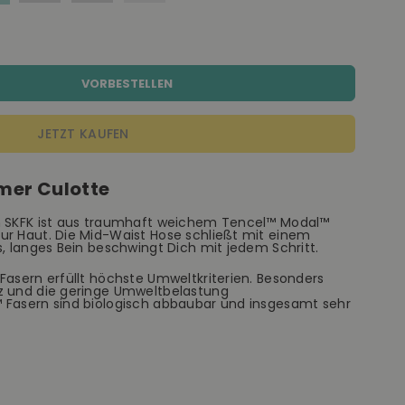
VORBESTELLEN
JETZT KAUFEN
mer Culotte
on SKFK ist aus traumhaft weichem Tencel™ Modal™
ur Haut. Die Mid-Waist Hose schließt mit einem
s, langes Bein beschwingt Dich mit jedem Schritt.
Fasern erfüllt höchste Umweltkriterien. Besonders
z und die geringe Umweltbelastung
 Fasern sind biologisch abbaubar und insgesamt sehr