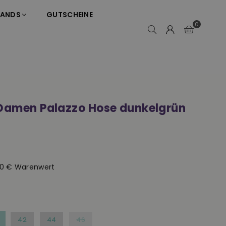
RANDS
GUTSCHEINE
0
 Damen Palazzo Hose dunkelgrün
50 € Warenwert
42
44
46