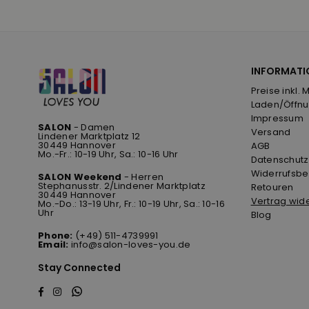
INFORMATI
Preise inkl. 
Laden/Öffnu
Impressum
SALON
- Damen
Versand
Lindener Marktplatz 12
30449 Hannover
AGB
Mo.-Fr.: 10-19 Uhr, Sa.: 10-16 Uhr
Datenschutz
Widerrufsbe
SALON Weekend
- Herren
Stephanusstr. 2/Lindener Marktplatz
Retouren
30449 Hannover
Vertrag wid
Mo.-Do.: 13-19 Uhr, Fr.: 10-19 Uhr, Sa.: 10-16
Uhr
Blog
Phone:
(+49) 511-4739991
Email:
info@salon-loves-you.de
Stay Connected
Whatsapp
Facebook
Instagram