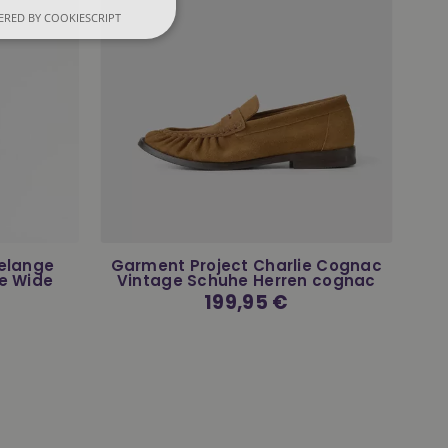
RED BY COOKIESCRIPT
Melange
Garment Project Charlie Cognac
e Wide
Vintage Schuhe Herren cognac
Normaler
199,95 €
Preis