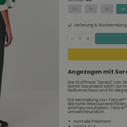
34
36
38
40
Lieferung & Rücksendung
Menge
Decrease
Increase
quantity
quantity
for
for
SKFK
SKFK
Soraia
Soraia
Trouser
Trouser
Damen
Damen
Angezogen mit Sor
Modal
Modal
Hose
Hose
grün
grün
Die Stoffhose "Soraia" von 
damit besonders sanft zur H
Reißverschluss und ihr elegan
Die Herstellung von Tencel™ 
die hohe Ressourceneffizien
sind hervorzuheben. Tencel™
umweltfreundlich.
normale Passform
Carrot Cut