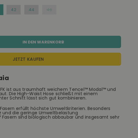
42
44
46
IN DEN WARENKORB
JETZT KAUFEN
aia
SKFK ist aus traumhaft weichem Tencel™ Modal™ und
aut. Die High-Waist Hose schließt mit einem
ter Schnitt lässt sich gut kombinieren.
Fasern erfüllt höchste Umweltkriterien. Besonders
z und die geringe Umweltbelastung
 Fasern sind biologisch abbaubar und insgesamt sehr