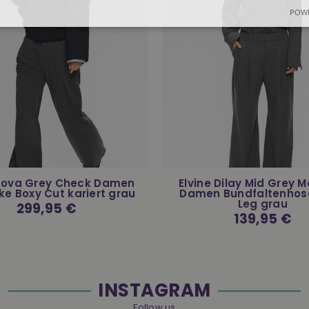
POWE
 Nova Grey Check Damen
Elvine Dilay Mid Grey 
ke Boxy Cut kariert grau
Damen Bundfaltenhos
Leg grau
Normaler
299,95 €
Preis
Normaler
139,95 €
Preis
INSTAGRAM
Follow us