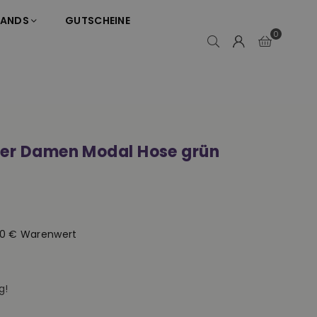
RANDS
GUTSCHEINE
0
ser Damen Modal Hose grün
50 € Warenwert
g!