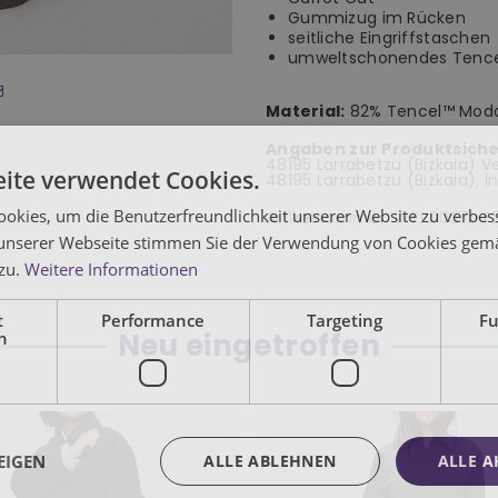
Gummizug im Rücken
seitliche Eingriffstaschen
umweltschonendes Tenc
Material:
82% Tencel™ Modal
Angaben zur Produktsiche
48195 Larrabetzu (Bizkaia) Ver
ite verwendet Cookies.
48195 Larrabetzu (Bizkaia), 
okies, um die Benutzerfreundlichkeit unserer Website zu verbes
Artikelnummer:
WTR00571-F
unserer Webseite stimmen Sie der Verwendung von Cookies gem
 zu.
Weitere Informationen
t
Performance
Targeting
Fu
Neu eingetroffen
h
EIGEN
ALLE ABLEHNEN
ALLE A