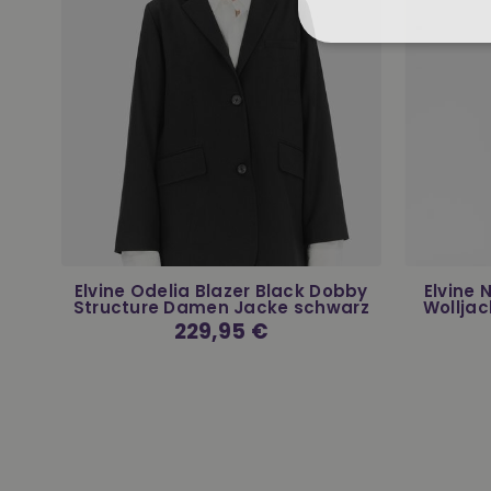
r
Elvine Odelia Blazer Black Dobby
Elvine
Structure Damen Jacke schwarz
Wolljac
Normaler
229,95 €
Preis