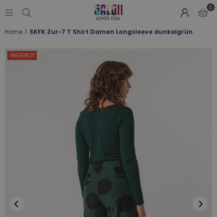
0
SALON
Home
|
SKFK Zur-7 T Shirt Damen Longsleeve dunkelgrün
LOVES
YOU
;-)
ANGEBOT