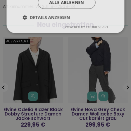
ALLE ABLEHNEN
Artikelnummer:
WTS01118-F25G9-34
DETAILS ANZEIGEN
Neu eingetroffen
POWERED BY COOKIESCRIPT
AUSVERKAUFT
Elvine Odelia Blazer Black
Elvine Nova Grey Check
Dobby Structure Damen
Damen Wolljacke Boxy
Jacke schwarz
Cut kariert grau
Normaler
229,95 €
Normaler
299,95 €
Preis
Preis