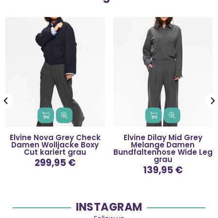
Elvine Nova Grey Check
Elvine Dilay Mid Grey
Damen Wolljacke Boxy
Melange Damen
Cut kariert grau
Bundfaltenhose Wide Leg
grau
Normaler
299,95 €
Preis
Normaler
139,95 €
Preis
INSTAGRAM