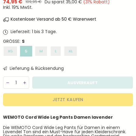
74,95 €
Du sparst
35,00 €
(
31
% Rabatt)
109,95 €
Normaler
Inkl. 19% MwSt.
Preis
Kostenloser Versand ab 50 € Warenwert
Lieferzeit: 1 bis 3 Tage.
GRÖSSE:
S
XS
S
M
L
XL
Lieferung & Rücksendung
Menge
Decrease
Increase
AUSVERKAUFT
quantity
quantity
for
for
WEMOTO
WEMOTO
JETZT KAUFEN
Cord
Cord
Wide
Wide
Leg
Leg
WEMOTO Cord Wide Leg Pants Damen lavender
Pants
Pants
Damen
Damen
Die WEMOTO Cord Wide Leg Pants für Damen in einem
lavender
lavender
Lavendel Ton sind ein Must-Have für jeden Kleiderschrank.