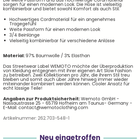
Die weite Passform und das hochwertige Cordmaterial
sorgen für einen modernen Look. Die Hose ist vielseitig
kombinierbar und bietet sowohl Komfort als auch Stil.
Hochwertiges Cordmaterial für ein angenehmes
Tragegefühl
Weite Passform für einen modernen Look
3/4 Beinlänge
Vielseitig kombinierbar für verschiedene Anlässe
Material:
97% Baumwolle / 3% Elasthan
Das Streetwear Label WEMOTO möchte der Überproduktion
von Kleidung entgegnen mit ihrer eigenen Art Slow Fashion
zu betreiben. Zwei Kollektionen pro Jahr, die ihrem Stil treu
bleiben und somit auch über Jahre hinweg immer wieder
miteinander kombiniert werden können. Cooler Ansatz für
echt lässige Teile!
Angaben zur Produktsicherheit:
Wemoto GmbH -
Nassaustrasse 25 - 65719 Hofheim am Taunus- Germany -
E-Mail: contact@wemotoclothing.com
Artikelnummer:
262.703-548-1
Neu eingetroffen