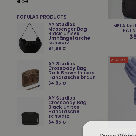
BLOG
POPULAR PRODUCTS
AY Studios
MELA Um
Messenger Bag
PATN
Black Unisex
No
39
Umhängetasche
Pre
schwarz
Normaler
64,95 €
Preis
ANGEBOT
AY Studios
Crossbody Bag
Dark Brown Unisex
Handtasche braun
Normaler
64,95 €
Preis
AY Studios
Crossbody Bag
Black Unisex
Handtasche
schwarz
Normaler
64,95 €
Preis
MELA Un