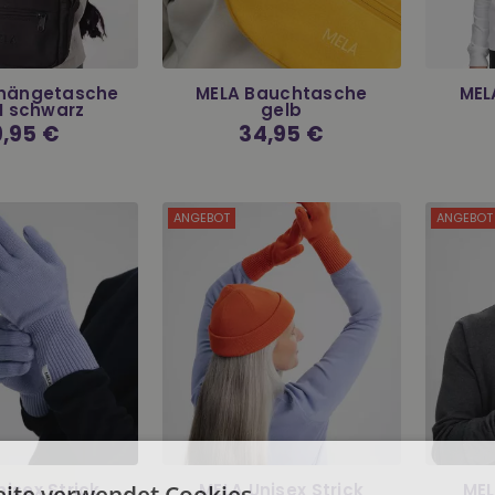
hängetasche
MELA Bauchtasche
MEL
I schwarz
gelb
rmaler
,95 €
Normaler
34,95 €
is
Preis
ANGEBOT
ANGEBOT
isex Strick
MELA Unisex Strick
MEL