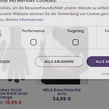
ite verwendet Cookies.
huhe RISHI
Handschuhe RISHI
Han
not Hellblau
Orange Brick
Crea
okies, um die Benutzerfreundlichkeit unserer Website zu verbes
r
 €
19,95 €
Normaler
23,95 €
19,95 €
Nor
34
unserer Webseite stimmen Sie der Verwendung von Cookies gem
Preis
Prei
 zu.
Weitere Informationen
t
Performance
Targeting
Fu
h
EIGEN
ALLE ABLEHNEN
ALLE A
POWE
isex Strick
MELA Bauchtasche
he RISHI Grün
ecru
elange
Normaler
34,95 €
Preis
r
 €
19,95 €