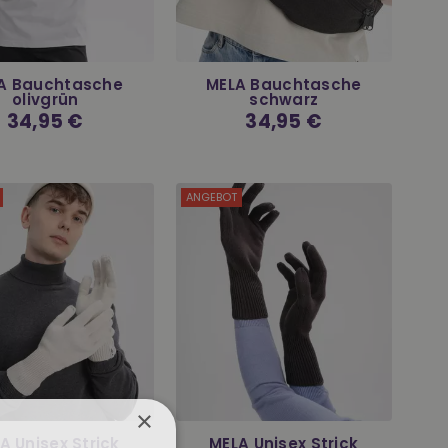
A Bauchtasche
MELA Bauchtasche
olivgrün
schwarz
Normaler
34,95 €
Normaler
34,95 €
Preis
Preis
ANGEBOT
×
A Unisex Strick
MELA Unisex Strick