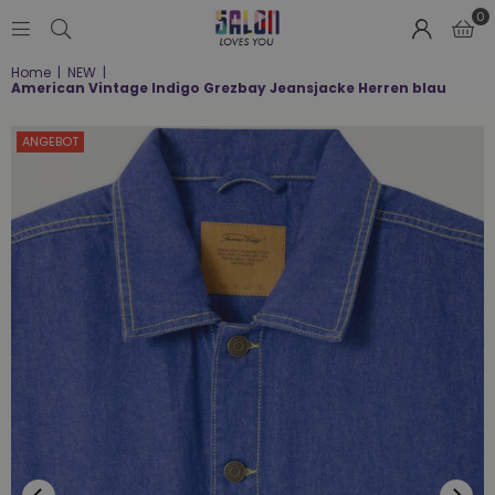
0
SALON
Home
|
NEW
|
LOVES
American Vintage Indigo Grezbay Jeansjacke Herren blau
YOU
;-)
ANGEBOT