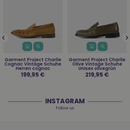
Garment Project Charlie
Garment Project Charlie
Cognac Vintage Schuhe
Olive Vintage Schuhe
Herren cognac
Unisex olivegrün
Normaler
199,95 €
Normaler
219,95 €
Preis
Preis
INSTAGRAM
Follow us