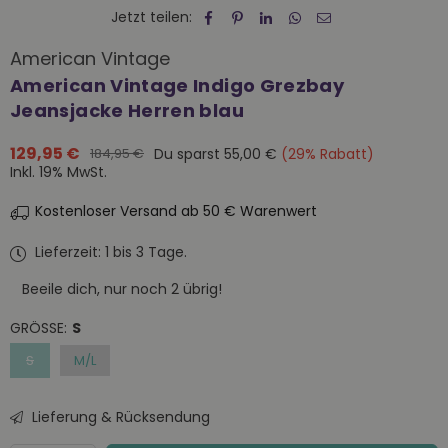
Jetzt teilen:
American Vintage
American Vintage Indigo Grezbay
Jeansjacke Herren blau
129,95 €
Du sparst
55,00 €
(
29
% Rabatt)
184,95 €
Normaler
Inkl. 19% MwSt.
Preis
Kostenloser Versand ab 50 € Warenwert
Lieferzeit: 1 bis 3 Tage.
Beeile dich, nur noch
2
übrig!
GRÖSSE:
S
S
M/L
Lieferung & Rücksendung