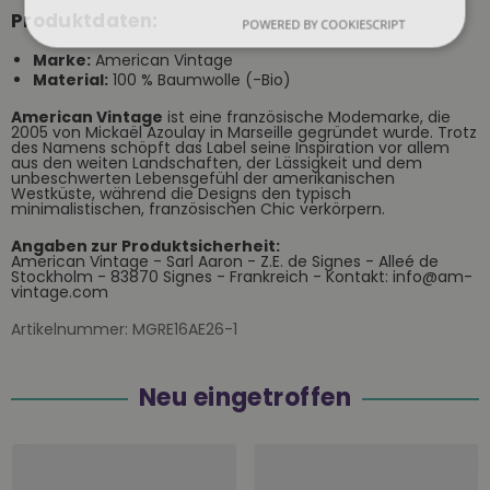
Produktdaten:
POWERED BY COOKIESCRIPT
Marke:
American Vintage
Material:
100 % Baumwolle (-Bio)
American Vintage
ist eine französische Modemarke, die
2005 von Mickaël Azoulay in Marseille gegründet wurde. Trotz
des Namens schöpft das Label seine Inspiration vor allem
aus den weiten Landschaften, der Lässigkeit und dem
unbeschwerten Lebensgefühl der amerikanischen
Westküste, während die Designs den typisch
minimalistischen, französischen Chic verkörpern.
Angaben zur Produktsicherheit:
American Vintage - Sarl Aaron - Z.E. de Signes - Alleé de
Stockholm - 83870 Signes - Frankreich - Kontakt: info@am-
vintage.com
Artikelnummer:
MGRE16AE26-1
Neu eingetroffen