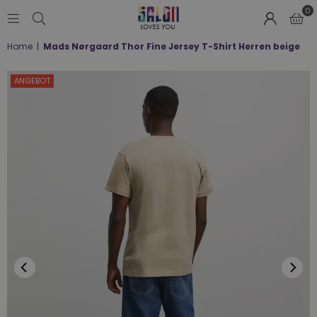
0
SALON
Home
|
Mads Nørgaard Thor Fine Jersey T-Shirt Herren beige
LOVES
YOU
;-)
ANGEBOT