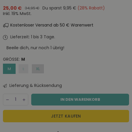
25,00 €
Du sparst
9,95 €
(
28
% Rabatt)
34,95 €
Normaler
Inkl. 19% MwSt.
Preis
Kostenloser Versand ab 50 € Warenwert
Lieferzeit: 1 bis 3 Tage.
Beeile dich, nur noch
1
übrig!
GRÖSSE:
M
M
L
XL
Lieferung & Rücksendung
Menge
Decrease
Increase
IN DEN WARENKORB
quantity
quantity
for
for
Mads
Mads
JETZT KAUFEN
Nørgaard
Nørgaard
Thor
Thor
Fine
Fine