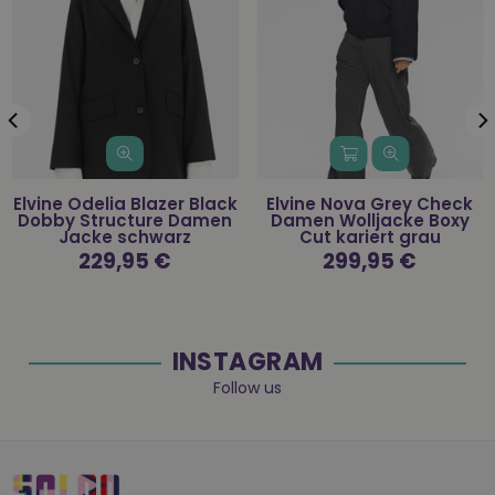
Elvine Odelia Blazer Black
Elvine Nova Grey Check
Dobby Structure Damen
Damen Wolljacke Boxy
Jacke schwarz
Cut kariert grau
Normaler
229,95 €
Normaler
299,95 €
Preis
Preis
INSTAGRAM
Follow us