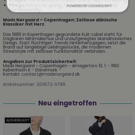
Kragen:
Crew Neck mit stabiler, breiter Ripp-Einfassung.
Pflege:
Extrem langlebig, maschinenwaschbar und
POWERED BY COOKIESCRIPT
formbeständig.
Mads Nørgaard – Copenhagen: Zeitlose dänische
Klassiker mit Herz
Das 1986 in Kopenhagen gegründete Kult-Label steht für
tragbaren Minimalismus und unaufgeregtes skandinavisches
Design. Statt flüchtigen Trends hinterherzujagen, setzt die
Brand auf langlebige Lieblingsstücke, die modernen
Streetstyle mit zeitloser Funktionalität verbinden.
Angaben zur Produktsicherheit:
Mads Nørgaard - Copenhagen - Amagertorv 13, 1. - 1160
København K - Dänemark -
Kontakt:
contact@madsnorgaard.dk
Artikelnummer:
200672-9789
Neu eingetroffen
AUSVERKAUFT